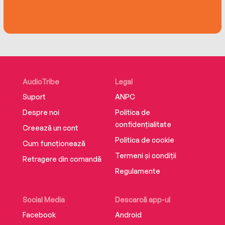
and ten personal habits to foster happiness,
Happiness For Dummies is your one-stop, easy-
to-follow guide to being happy and living your
best life.
AudioTribe
Legal
Suport
ANPC
Despre noi
Politica de
confidențialitate
Creează un cont
Politica de cookie
Cum funcționează
Termeni și condiții
Retragere din comandă
Regulamente
Social Media
Descarcă app-ul
Facebook
Android