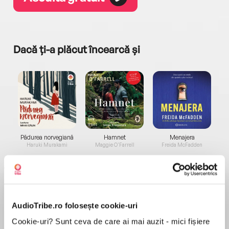
Dacă ți-a plăcut încearcă și
a...
Pădurea norvegiană
Hamnet
Menajera
I
Haruki Murakami
Maggie O'Farrell
Freida McFadden
AudioTribe.ro folosește cookie-uri
Cookie-uri? Sunt ceva de care ai mai auzit - mici fișiere