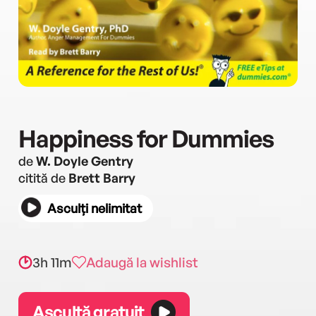
Happiness for Dummies
de
W. Doyle Gentry
citită de
Brett Barry
Asculți nelimitat
3h 11m
Adaugă la wishlist
Ascultă gratuit