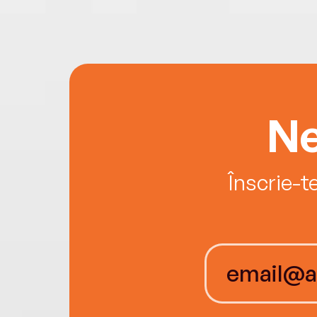
Ne
Înscrie-t