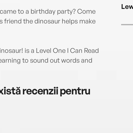
that 
Lew
also
 came to a birthday party? Come
inclu
s friend the dinosaur helps make
Post,
featu
nosaur! is a Level One I Can Read
 learning to sound out words and
istă recenzii pentru