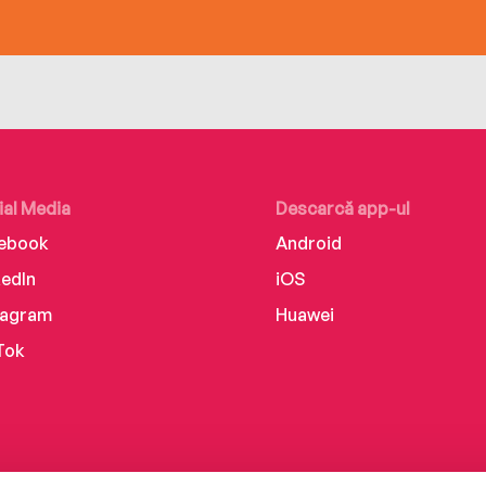
ial Media
Descarcă app-ul
ebook
Android
kedIn
iOS
tagram
Huawei
Tok