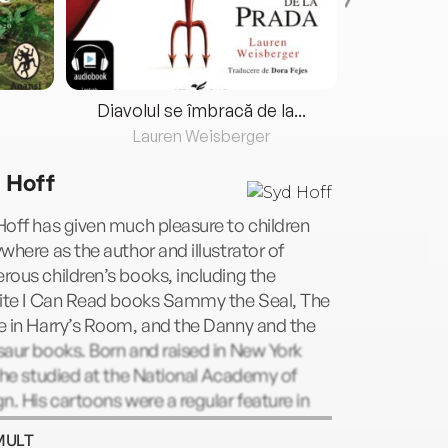
Diavolul se îmbracă de la...
Lauren Weisberger
Fre
 Hoff
off has given much pleasure to children
where as the author and illustrator of
ous children’s books, including the
rite I Can Read books Sammy the Seal, The
e in Harry’s Room, and the Danny and the
aur books. Born and raised in New York
 he studied at the National Academy of
n. His cartoons were a regular feature in
ew Yorker after he sold his first cartoon to
MULT