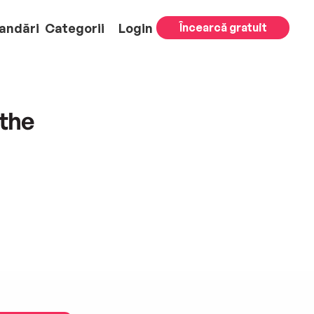
andări
Categorii
Login
Încearcă gratuit
the