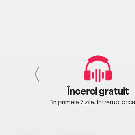
cu tine
Încerci gratuit
oriunde ești.
în primele 7 zile. Întrerupi oric