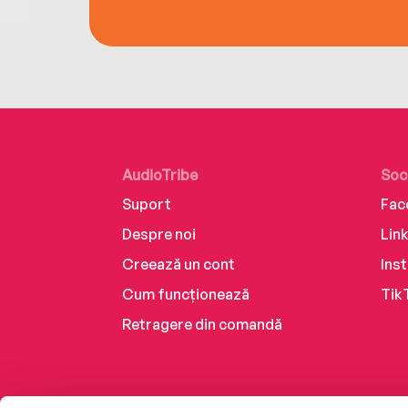
AudioTribe
Soc
Suport
Fac
Despre noi
Lin
Creează un cont
Ins
Cum funcționează
Tik
Retragere din comandă