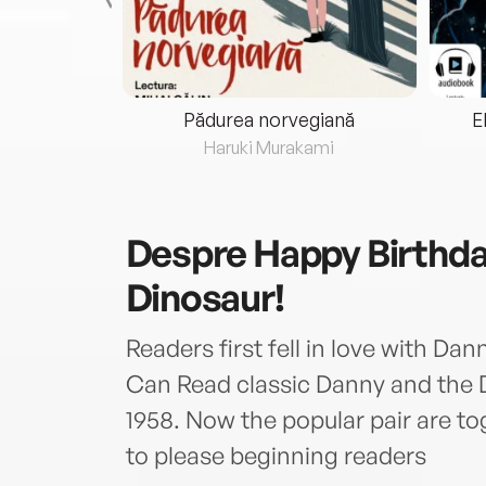
eria...
Pădurea norvegiană
E
ris
Haruki Murakami
Despre
Happy Birthda
Dinosaur!
Readers first fell in love with Dann
Can Read classic Danny and the D
1958. Now the popular pair are to
to please beginning readers