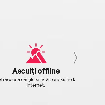
Asculți offline
Aj
ți accesa cărțile și fără conexiune la
Ascultă a
internet.