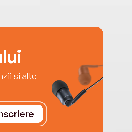
lui
ii și alte
Înscriere