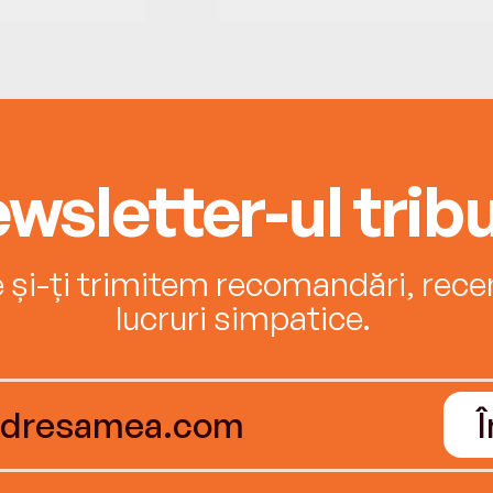
wsletter-ul tribu
e și-ți trimitem recomandări, recenz
lucruri simpatice.