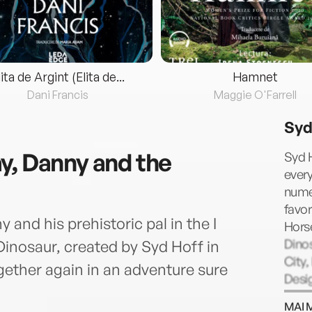
lita de Argint (Elita de...
Hamnet
Dani Francis
Maggie O'Farrell
Syd
y, Danny and the
Syd H
every
numer
favo
y and his prehistoric pal in the I
Hors
Dinos
inosaur, created by Syd Hoff in
City,
gether again in an adventure sure
Desig
the N
MAI 