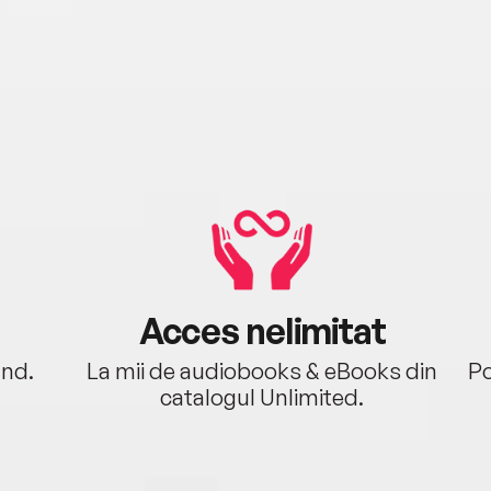
Acces nelimitat
ând.
La mii de audiobooks & eBooks din
Po
catalogul Unlimited.