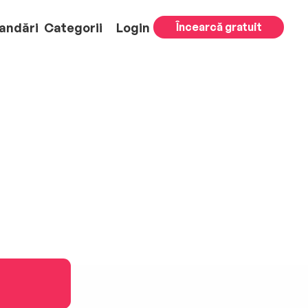
andări
Categorii
Login
Încearcă gratuit