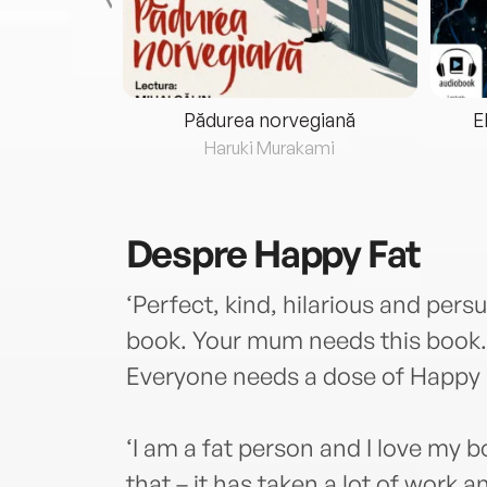
eria...
Pădurea norvegiană
E
ris
Haruki Murakami
Despre
Happy Fat
‘Perfect, kind, hilarious and per
book. Your mum needs this book. 
Everyone needs a dose of Happy F
‘I am a fat person and I love my bo
that – it has taken a lot of work an