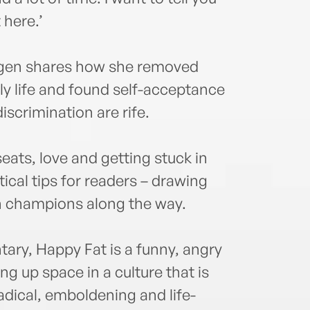
 here.’
agen shares how she removed
ly life and found self-acceptance
scrimination are rife.
ats, love and getting stuck in
tical tips for readers – drawing
n champions along the way.
ary, Happy Fat is a funny, angry
g up space in a culture that is
adical, emboldening and life-