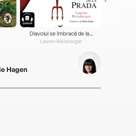
Diavolul se îmbracă de la...
Lauren Weisberger
Fre
ie Hagen