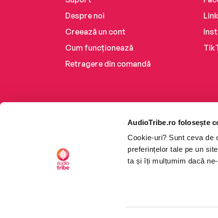
Despre noi
Lin
Creează un cont
Ins
Cum funcționează
Tik
Retragere din comandă
AudioTribe.ro folosește c
Cookie-uri? Sunt ceva de ca
preferințelor tale pe un si
ta și îți mulțumim dacă ne-
Platforma de audiobooks ș