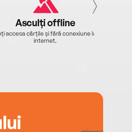
Asculți offline
Aj
ți accesa cărțile și fără conexiune la
Ascultă a
internet.
lui