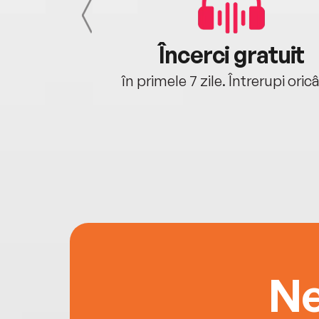
cu tine
Încerci gratuit
oriunde ești.
în primele 7 zile. Întrerupi oric
Ne