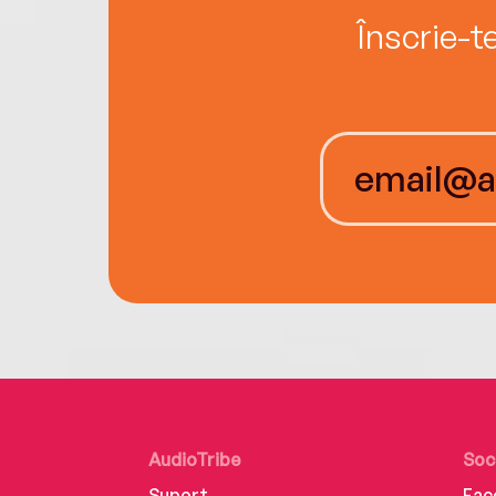
Înscrie-t
AudioTribe
Soc
Suport
Fac