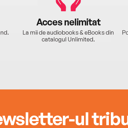
Acces nelimitat
ând.
La mii de audiobooks & eBooks din
Po
catalogul Unlimited.
wsletter-ul tribu