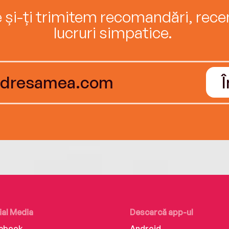
e și-ți trimitem recomandări, recenz
lucruri simpatice.
ial Media
Descarcă app-ul
ebook
Android