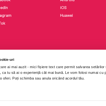
kedIn
iOS
tagram
Huawei
Tok
ookie-uri
re ai mai auzit - mici fișiere text care permit salvarea setărilor 
te, ca tu să ai o experiență cât mai bună. Le vom folosi numai cu
o oferi. Poți schimba sau anula oricând acordul tău.
i books a Cărturești.