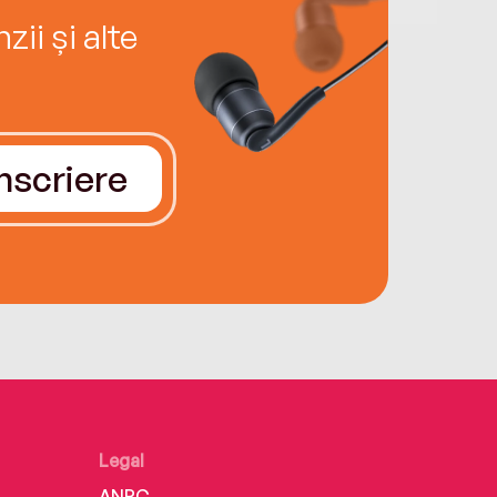
ii și alte
Înscriere
Legal
ANPC