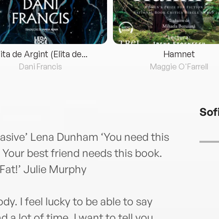
lita de Argint (Elita de...
Hamnet
Dani Francis
Maggie O'Farrell
Sof
suasive’ Lena Dunham ‘You need this
Your best friend needs this book.
at!’ Julie Murphy
dy. I feel lucky to be able to say
d a lot of time. I want to tell you