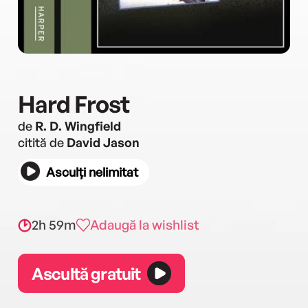
Hard Frost
de
R. D. Wingfield
citită de
David Jason
Asculți nelimitat
2h 59m
Adaugă la wishlist
Ascultă gratuit