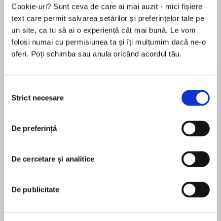
Cookie-uri? Sunt ceva de care ai mai auzit - mici fișiere
text care permit salvarea setărilor și preferințelor tale pe
un site, ca tu să ai o experiență cât mai bună. Le vom
Despre
carte
folosi numai cu permisiunea ta și îți mulțumim dacă ne-o
oferi. Poți schimba sau anula oricând acordul tău.
DI Jack Frost is called back from his holiday to
investigate the death of a child…
Selecția
Jack Frost was supposed to be on holiday, but
Strict necesare
consimțământului
with one child dead and another reported
MAI MULT
missing, there was no chance, no matter how
De preferință
În acest moment nu există recenzii
much it pained Chief Superintendent Mullett to
pentru această carte
recall his scruffiest, must irreverent officer to
duty. Had the same person taken both boys?
De cercetare și analitice
R. D. Wingfield
Was there any connection with the pervert who
silently entered houses at night to stab babies
After a successful career writing for radio, R.D.
De publicitate
in their cots? Questions, questions and more
Wingfield turned his attention to fiction and
questions. And so very few answers …
created the character of D.I. Jack Frost, who has