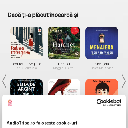
Dacă ți-a plăcut încearcă și
a...
Pădurea norvegiană
Hamnet
Menajera
I
Haruki Murakami
Maggie O'Farrell
Freida McFadden
Elita de Argint (Elita
Diavolul se îmbracă de
Migdală
de...
la...
Dani Francis
Lauren Weisberger
Sohn Won-pyung
AudioTribe.ro folosește cookie-uri