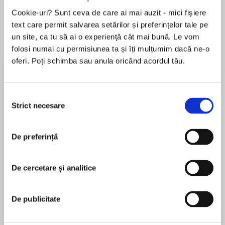
Cookie-uri? Sunt ceva de care ai mai auzit - mici fișiere
text care permit salvarea setărilor și preferințelor tale pe
un site, ca tu să ai o experiență cât mai bună. Le vom
Despre
carte
folosi numai cu permisiunea ta și îți mulțumim dacă ne-o
Five dishonored soldiers.
oferi. Poți schimba sau anula oricând acordul tău.
Former Special Forces.
One last mission.
Selecția
These are the men of Hard Ink.
Strict necesare
consimțământului
MAI MULT
Derek DiMarzio would do anything for the
În acest moment nu există recenzii
members of his disgraced Special Forces team
De preferință
pentru această carte
—sacrifice his body, help a former teammate
with a covert operation to restore their honor,
Laura Kaye
De cercetare și analitice
and even go behind enemy lines. He just never
expected to want the beautiful woman he
Laura Kayeis the New York Times and USA Today
found there.
De publicitate
bestselling author of over thirty books in
contemporary romance and romantic suspense,
When a sexy stranger asks questions about her