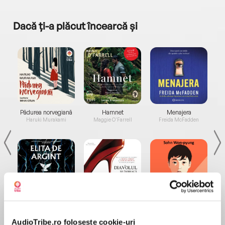
Dacă ți-a plăcut încearcă și
a...
Pădurea norvegiană
Hamnet
Menajera
I
Haruki Murakami
Maggie O'Farrell
Freida McFadden
Elita de Argint (Elita
Diavolul se îmbracă de
Migdală
de...
la...
Dani Francis
Lauren Weisberger
Sohn Won-pyung
AudioTribe.ro folosește cookie-uri