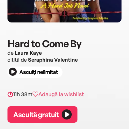
Hard to Come By
de
Laura Kaye
citită de
Seraphina Valentine
Asculți nelimitat
11h 38m
Adaugă la wishlist
Ascultă gratuit