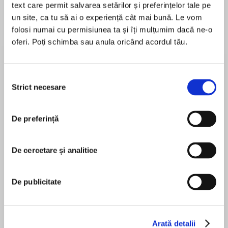
text care permit salvarea setărilor și preferințelor tale pe
un site, ca tu să ai o experiență cât mai bună. Le vom
folosi numai cu permisiunea ta și îți mulțumim dacă ne-o
oferi. Poți schimba sau anula oricând acordul tău.
Despre
carte
The story of one woman’s unique, four-year-
long quest to banish melancholy and
Selecția
depression, find happiness and fulfillment,
Strict necesare
consimțământului
cultivate wellness, and ultimately create her
best self—lessons anyone can use to pursue a
De preferință
MAI MULT
healthier and more satisfied life.
În acest moment nu există recenzii
pentru această carte
When Maria Borelius turned fifty-two, she hit
De cercetare și analitice
menopause and her physical health began to
decline. Feeling tired, sad, and depressed, she
De publicitate
suffered from physical pain, including a lingering
Maria Borelius
back ache. Fearful that this was a glimpse of
what the future would be, she embarked on a
personal odyssey, an exploratory journey that
Arată detalii