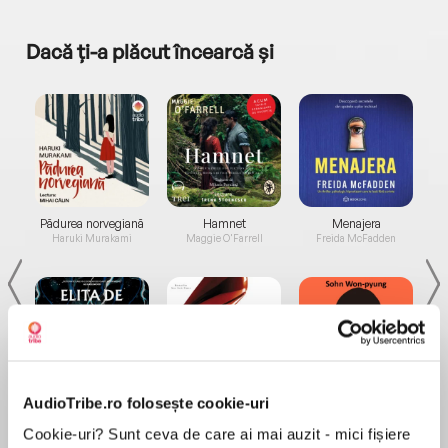
Dacă ți-a plăcut încearcă și
a...
Pădurea norvegiană
Hamnet
Menajera
I
Haruki Murakami
Maggie O'Farrell
Freida McFadden
AudioTribe.ro folosește cookie-uri
Elita de Argint (Elita
Diavolul se îmbracă de
Migdală
de...
la...
Dani Francis
Lauren Weisberger
Sohn Won-pyung
Cookie-uri? Sunt ceva de care ai mai auzit - mici fișiere