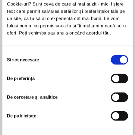
Cookie-uri? Sunt ceva de care ai mai auzit - mici fișiere
text care permit salvarea setărilor și preferințelor tale pe
un site, ca tu să ai o experiență cât mai bună. Le vom
Despre
carte
folosi numai cu permisiunea ta și îți mulțumim dacă ne-o
oferi. Poți schimba sau anula oricând acordul tău.
“Truly exciting...[Andrews] has moved into the
winner’s circle withHeart Trouble.”—St. Louis
Post-Dispatch
Selecția
Strict necesare
consimțământului
The fifth installment of this popular series sends
MAI MULT
cleaning lady/sleuth Callahan Garrity after the
De preferință
În acest moment nu există recenzii
person who murdered a woman the entire city
pentru această carte
loves to hate.
De cercetare și analitice
Mary Kay Andrews
Callahan Garrity has her hands full trying to
expand her House Mouse cleaning business. So
Mary Kay Andrews is the New York Times
De publicitate
she’s reluctant to take on a client in need of
bestselling author of 30 novels and The Beach
detective services, especially when that client
House Cookbook.A former reporter for the
is the most notorious woman in Atlanta—