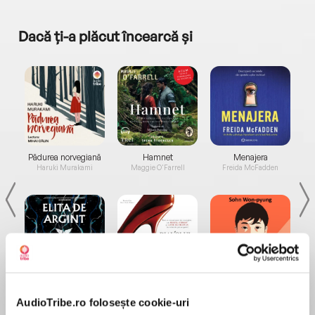
Dacă ți-a plăcut încearcă și
a...
Pădurea norvegiană
Hamnet
Menajera
I
Haruki Murakami
Maggie O'Farrell
Freida McFadden
Elita de Argint (Elita
Diavolul se îmbracă de
Migdală
de...
la...
Dani Francis
Lauren Weisberger
Sohn Won-pyung
AudioTribe.ro folosește cookie-uri