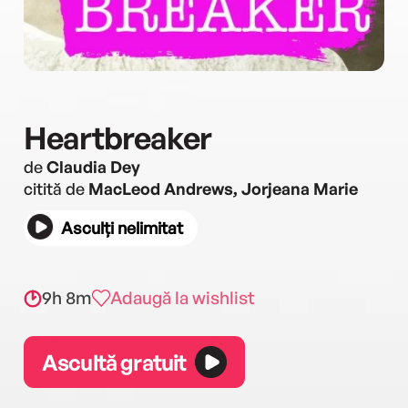
Heartbreaker
de
Claudia Dey
citită de
MacLeod Andrews, Jorjeana Marie
Asculți nelimitat
9h 8m
Adaugă la wishlist
Ascultă gratuit