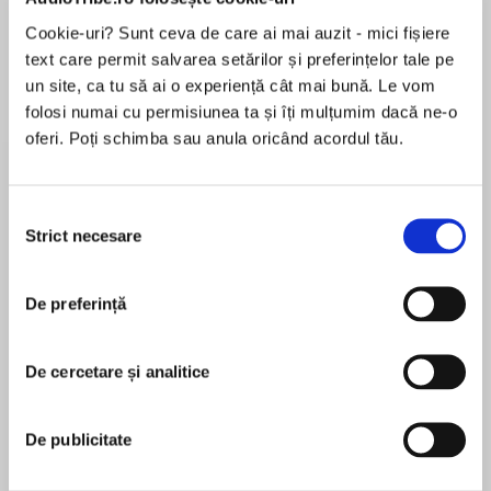
Cookie-uri? Sunt ceva de care ai mai auzit - mici fișiere
text care permit salvarea setărilor și preferințelor tale pe
un site, ca tu să ai o experiență cât mai bună. Le vom
Despre
carte
folosi numai cu permisiunea ta și îți mulțumim dacă ne-o
‘Devastating and wickedly funny … I loved it’
oferi. Poți schimba sau anula oricând acordul tău.
Sophie Mackintosh’
‘A dark star of a book’ Lauren Groff
‘I loved its every page’ Sheila Heti
Selecția
Strict necesare
consimțământului
MAI MULT
It’s 1985 in The Territory and it always will be.
În acest moment nu există recenzii
De preferință
pentru această carte
It’s so cold you can’t feel your feet and from
here the outside world is just a dream, but two
humans and one animal will show us the way.
De cercetare și analitice
They’re each searching for someone, a woman
Claudia Dey
who washed up on the shores of this far-flung
De publicitate
town and then disappeared. To find her they will
have to look deep into the darkness that lies at