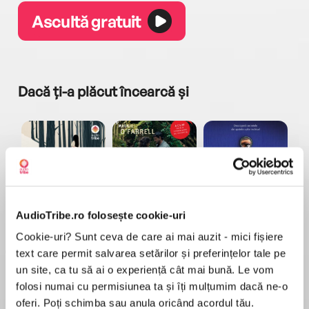
Ascultă gratuit
Dacă ți-a plăcut încearcă și
a...
Pădurea norvegiană
Hamnet
Menajera
I
AudioTribe.ro folosește cookie-uri
Haruki Murakami
Maggie O'Farrell
Freida McFadden
Cookie-uri? Sunt ceva de care ai mai auzit - mici fișiere
text care permit salvarea setărilor și preferințelor tale pe
un site, ca tu să ai o experiență cât mai bună. Le vom
folosi numai cu permisiunea ta și îți mulțumim dacă ne-o
oferi. Poți schimba sau anula oricând acordul tău.