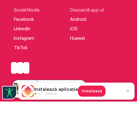
Social Media
Descarcă app-ul
Facebook
Android
LinkedIn
iOS
Instagram
Huawei
TikTok
Instalează aplicația
✕
Instalează
★ 4.7 · Gratuit