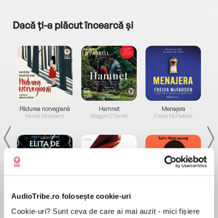
Dacă ți-a plăcut încearcă și
a...
Pădurea norvegiană
Hamnet
Menajera
I
Haruki Murakami
Maggie O'Farrell
Freida McFadden
AudioTribe.ro folosește cookie-uri
Elita de Argint (Elita
Diavolul se îmbracă de
Migdală
de...
la...
Dani Francis
Lauren Weisberger
Sohn Won-pyung
Cookie-uri? Sunt ceva de care ai mai auzit - mici fișiere