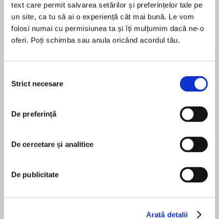
text care permit salvarea setărilor și preferințelor tale pe
un site, ca tu să ai o experiență cât mai bună. Le vom
folosi numai cu permisiunea ta și îți mulțumim dacă ne-o
oferi. Poți schimba sau anula oricând acordul tău.
Despre
carte
Hell hath no hunger like a man let out of a cage .
. .
Selecția
Strict necesare
consimțământului
Shy and awkward, First Daughter Grace Reeves
has always done what she’s told. Tired of taking
De preferință
MAI MULT
orders, she escapes her security detail for a rare
În acest moment nu există recenzii
moment of peace. Except her worst nightmare
pentru această carte
comes to life when a ruthless gang of criminals
De cercetare și analitice
abducts her. Her only choice is to place her
trust in Reid Allister, an escaped convict whose
De publicitate
piercing gaze awakens something deep inside
Sophie Jordan
her. Reid is nothing like her other captors.
He’s tougher, smarter…and one blistering look
Arată detalii