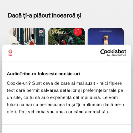
Dacă ți-a plăcut încearcă și
a...
Pădurea norvegiană
Hamnet
Menajera
I
Haruki Murakami
Maggie O'Farrell
Freida McFadden
AudioTribe.ro folosește cookie-uri
Cookie-uri? Sunt ceva de care ai mai auzit - mici fișiere
text care permit salvarea setărilor și preferințelor tale pe
un site, ca tu să ai o experiență cât mai bună. Le vom
folosi numai cu permisiunea ta și îți mulțumim dacă ne-o
oferi. Poți schimba sau anula oricând acordul tău.
Elita de Argint (Elita
Diavolul se îmbracă de
Migdală
de...
la...
Dani Francis
Lauren Weisberger
Sohn Won-pyung
Selecția