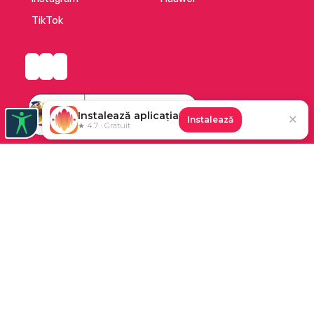
TikTok
Instalează aplicația
✕
Instalează
★ 4.7 · Gratuit
Platforma de audiobooks și books a Cărturești.
©2026 Nemo EPG SRL. Toate drepturile rezervate.