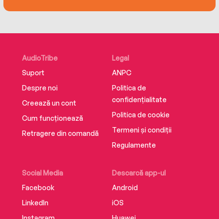
what Truman Capote did with In Cold Blood’
A.A. Dhand, author of Streets of Darkness
‘Mesmerizing, raw, evocative, unforgettable’
William Boyle, author of A Friend Is a Gift You
AudioTribe
Legal
Give Yourself
Suport
ANPC
Despre noi
Politica de
‘A captivating ride through the frustrating
confidențialitate
twists, turns, and dead ends of a horrifying
Creează un cont
murder case’ Publishers Weekly
Politica de cookie
Cum funcționează
Termeni și condiții
Retragere din comandă
‘Beautiful and devastating’ Crime Reads
Regulamente
Social Media
Descarcă app-ul
Facebook
Android
LinkedIn
iOS
Instagram
Huawei