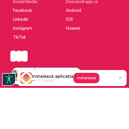
Social Media
Descarcă app-ul
Facebook
Android
LinkedIn
iOS
Instagram
Huawei
TikTok
Instalează aplicația
✕
Instalează
★ 4.7 · Gratuit