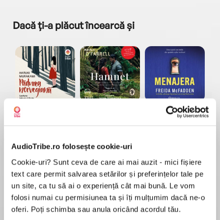
Dacă ți-a plăcut încearcă și
a...
Pădurea norvegiană
Hamnet
Menajera
I
Haruki Murakami
Maggie O'Farrell
Freida McFadden
AudioTribe.ro folosește cookie-uri
Cookie-uri? Sunt ceva de care ai mai auzit - mici fișiere
text care permit salvarea setărilor și preferințelor tale pe
un site, ca tu să ai o experiență cât mai bună. Le vom
folosi numai cu permisiunea ta și îți mulțumim dacă ne-o
Elita de Argint (Elita
Diavolul se îmbracă de
Migdală
de...
la...
Dani Francis
Lauren Weisberger
Sohn Won-pyung
oferi. Poți schimba sau anula oricând acordul tău.