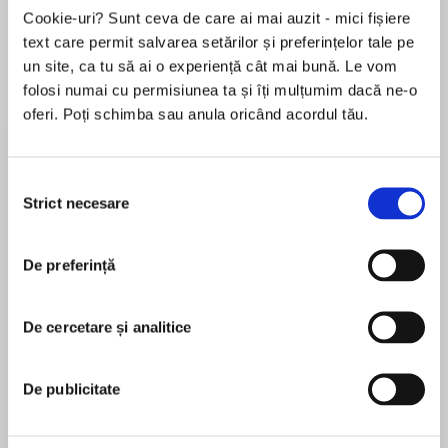
Cookie-uri? Sunt ceva de care ai mai auzit - mici fișiere
text care permit salvarea setărilor și preferințelor tale pe
Elita de Argint (Elita
Diavolul se îmbracă de
Migdală
un site, ca tu să ai o experiență cât mai bună. Le vom
de...
la...
Dani Francis
Lauren Weisberger
Sohn Won-pyung
folosi numai cu permisiunea ta și îți mulțumim dacă ne-o
oferi. Poți schimba sau anula oricând acordul tău.
Despre
carte
Selecția
Strict necesare
consimțământului
Henry V is a history play by William
Shakespeare, believed to be written in
approximately 1599.
De preferință
De cercetare și analitice
MAI MULT
Its full titles are The Chronicle History of Henry
În acest moment nu există recenzii
the Fifth (in the First Quarto text) and The Life of
pentru această carte
Henry the Fifth (in the First Folio text). It tells the
De publicitate
story of King Henry V of England, focusing on
William Shakespeare
events immediately before and after the Battle