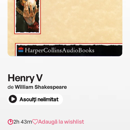
Henry V
de
William Shakespeare
Asculți nelimitat
2h 43m
Adaugă la wishlist