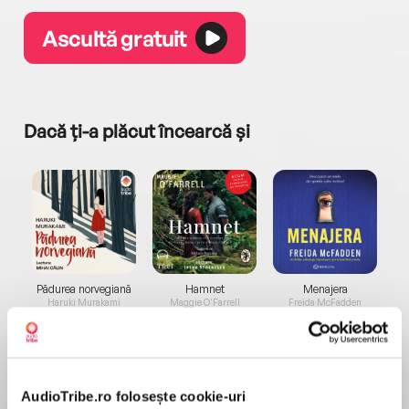
Ascultă gratuit
Dacă ți-a plăcut încearcă și
a...
Pădurea norvegiană
Hamnet
Menajera
I
Haruki Murakami
Maggie O'Farrell
Freida McFadden
AudioTribe.ro folosește cookie-uri