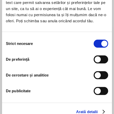
text care permit salvarea setărilor și preferințelor tale pe
un site, ca tu să ai o experiență cât mai bună. Le vom
folosi numai cu permisiunea ta și îți mulțumim dacă ne-o
oferi. Poți schimba sau anula oricând acordul tău.
Despre
carte
Read by Sarah Ferguson and Ell Potter
Selecția
From one of the most famous former members
Strict necesare
consimțământului
of the British royal family, Sarah Ferguson,
Duchess of York, cowritten with the acclaimed
De preferință
MAI MULT
historical novelist, Marguerite Kaye—a
În acest moment nu există recenzii
mesmerizing novel of a young noblewoman’s
pentru această carte
coming-of-age that richly details both high
De cercetare și analitice
society and low in Victorian England.
De publicitate
The second daughter of the Queens’ close
Sarah Ferguson
friend, the Scottish Duke of Buccleuch, Lady
Margaret Montagu Scott is expected to make
an advantageous marriage. But Margaret is an
Arată detalii