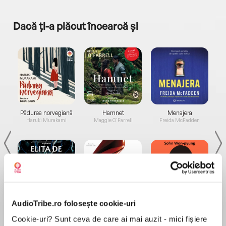
Dacă ți-a plăcut încearcă și
a...
Pădurea norvegiană
Hamnet
Menajera
I
Haruki Murakami
Maggie O'Farrell
Freida McFadden
AudioTribe.ro folosește cookie-uri
Elita de Argint (Elita
Diavolul se îmbracă de
Migdală
de...
la...
Dani Francis
Lauren Weisberger
Sohn Won-pyung
Cookie-uri? Sunt ceva de care ai mai auzit - mici fișiere