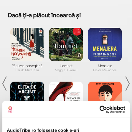
Dacă ți-a plăcut încearcă și
a...
Pădurea norvegiană
Hamnet
Menajera
I
Haruki Murakami
Maggie O'Farrell
Freida McFadden
Elita de Argint (Elita
Diavolul se îmbracă de
Migdală
de...
la...
Dani Francis
Lauren Weisberger
Sohn Won-pyung
AudioTribe.ro folosește cookie-uri