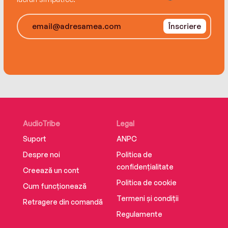
determined to say “no.” She persuaded him to
make this impetuous bargain, but how can he
Înscriere
convince her to make it real?
AudioTribe
Legal
Suport
ANPC
Despre noi
Politica de
confidențialitate
Creează un cont
Politica de cookie
Cum funcționează
Termeni și condiții
Retragere din comandă
Regulamente