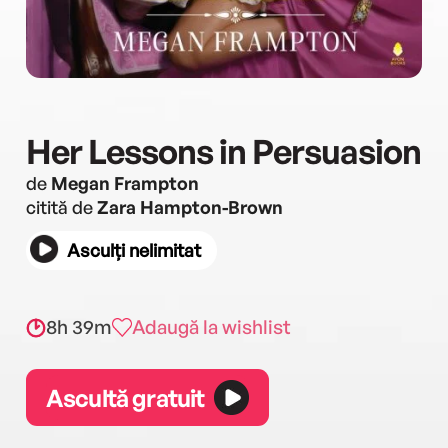
Her Lessons in Persuasion
de
Megan Frampton
citită de
Zara Hampton-Brown
Asculți nelimitat
8h 39m
Adaugă la wishlist
Ascultă gratuit