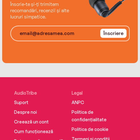
Înscrie-te și-ți trimitem
Prepare to be bewitched by Juno Dawson’s first
recomandări, recenzii și alte
adult series. A story of ancient prophecies and
lucruri simpatice.
modern dating, of sacred sisterhood and
demonic frenemies.
Înscriere
AudioTribe
Legal
Suport
ANPC
Despre noi
Politica de
confidențialitate
Creează un cont
Politica de cookie
Cum funcționează
Termeni și condiții