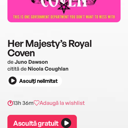
Her Majesty’s Royal
Coven
de
Juno Dawson
citită de
Nicola Coughlan
Asculți nelimitat
13h 36m
Adaugă la wishlist
Ascultă gratuit