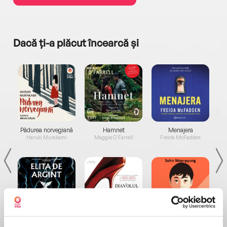
Dacă ți-a plăcut încearcă și
a...
Pădurea norvegiană
Hamnet
Menajera
I
Haruki Murakami
Maggie O'Farrell
Freida McFadden
Elita de Argint (Elita
Diavolul se îmbracă de
Migdală