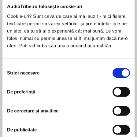
de...
la...
Dani Francis
Lauren Weisberger
Sohn Won-pyung
AudioTribe.ro folosește cookie-uri
Cookie-uri? Sunt ceva de care ai mai auzit - mici fișiere
text care permit salvarea setărilor și preferințelor tale pe
un site, ca tu să ai o experiență cât mai bună. Le vom
Despre
carte
folosi numai cu permisiunea ta și îți mulțumim dacă ne-o
oferi. Poți schimba sau anula oricând acordul tău.
THE #1 SUNDAY TIMES BESTSELLER
Selecția
Strict necesare
consimțământului
'Juno Dawson is at the top of her game in this
MAI MULT
vibrant and meticulous take on witchcraft. Her
În acest moment nu există recenzii
characteristic wit and grit shine through'
De preferință
pentru această carte
De cercetare și analitice
Samantha Shannon
Juno Dawson
De publicitate