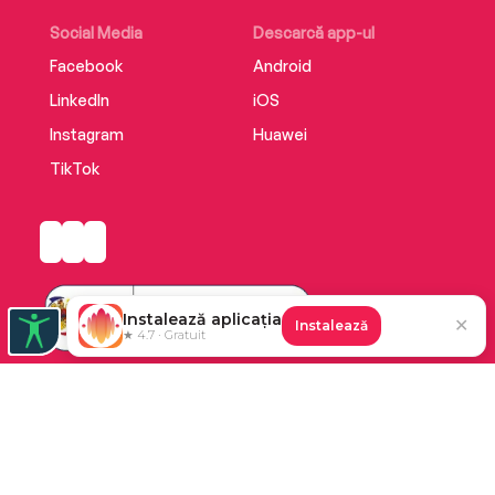
Social Media
Descarcă app-ul
Facebook
Android
LinkedIn
iOS
Instagram
Huawei
TikTok
Instalează aplicația
✕
Instalează
★ 4.7 · Gratuit