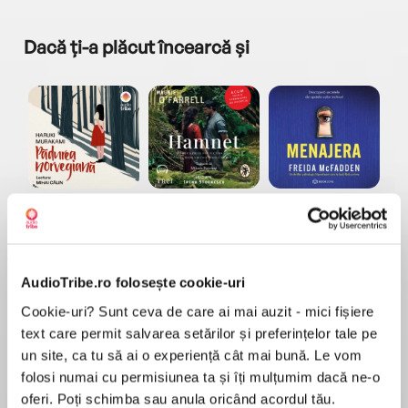
Dacă ți-a plăcut încearcă și
a...
Pădurea norvegiană
Hamnet
Menajera
I
Haruki Murakami
Maggie O'Farrell
Freida McFadden
AudioTribe.ro folosește cookie-uri
Cookie-uri? Sunt ceva de care ai mai auzit - mici fișiere
text care permit salvarea setărilor și preferințelor tale pe
un site, ca tu să ai o experiență cât mai bună. Le vom
Elita de Argint (Elita
Diavolul se îmbracă de
Migdală
folosi numai cu permisiunea ta și îți mulțumim dacă ne-o
de...
la...
Dani Francis
Lauren Weisberger
Sohn Won-pyung
oferi. Poți schimba sau anula oricând acordul tău.