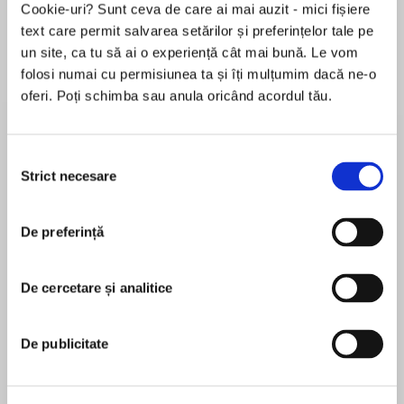
Elita de Argint (Elita
Diavolul se îmbracă de
Migdală
Cookie-uri? Sunt ceva de care ai mai auzit - mici fișiere
de...
la...
Dani Francis
Lauren Weisberger
Sohn Won-pyung
text care permit salvarea setărilor și preferințelor tale pe
un site, ca tu să ai o experiență cât mai bună. Le vom
folosi numai cu permisiunea ta și îți mulțumim dacă ne-o
oferi. Poți schimba sau anula oricând acordul tău.
Despre
carte
Winner of the Somerset Maugham Award
Selecția
Strict necesare
consimțământului
De preferință
MAI MULT
Waterstones best book of the year 2023
În acest moment nu există recenzii
De cercetare și analitice
pentru această carte
De publicitate
'A remarkable feat of storytelling' Rosie Hewlett
Phoenicia Rogerson