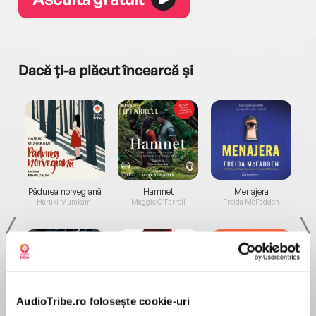
Dacă ți-a plăcut încearcă și
a...
Pădurea norvegiană
Hamnet
Menajera
I
Haruki Murakami
Maggie O'Farrell
Freida McFadden
AudioTribe.ro folosește cookie-uri