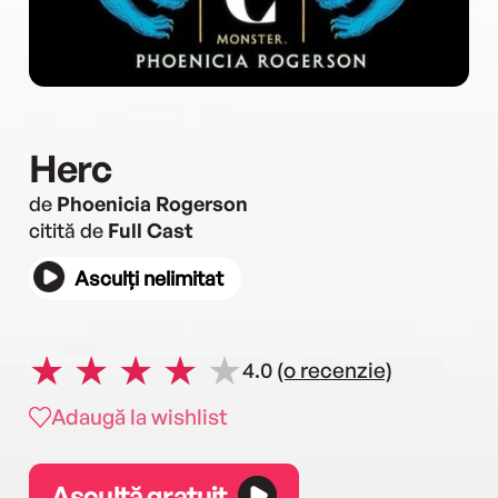
Herc
de
Phoenicia Rogerson
citită de
Full Cast
Asculți nelimitat
4.0
(o recenzie)
Adaugă la wishlist
Ascultă gratuit