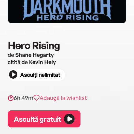
Hero Rising
de
Shane Hegarty
citită de
Kevin Hely
Asculți nelimitat
6h 49m
Adaugă la wishlist
Ascultă gratuit