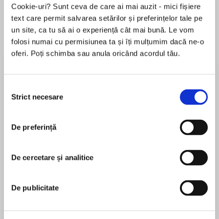
Cookie-uri? Sunt ceva de care ai mai auzit - mici fișiere
text care permit salvarea setărilor și preferințelor tale pe
un site, ca tu să ai o experiență cât mai bună. Le vom
Despre
carte
folosi numai cu permisiunea ta și îți mulțumim dacă ne-o
oferi. Poți schimba sau anula oricând acordul tău.
The edge-of-your-seat, monstrously-exciting,
laugh-out-loud adventures of the most
unfortunate monster-hunter ever to don
Selecția
armour… continue.
Strict necesare
consimțământului
MAI MULT
Things can’t get any worse. Legends are running
De preferință
În acest moment nu există recenzii
riot. Half-hunters are out of control. Darkmouth
pentru această carte
has been taken away from Finn and Emmie, and
Finn’s dad Hugo – proud Legend Hunter – is
De cercetare și analitice
Shane Hegarty
washing dogs for a living.
Shane Hegarty was born and raised in Skerries,
De publicitate
But something even more terrifying lurks
Ireland, where he now lives with his wife and four
beneath the surface: an ancient horror
children but no pets since an unfortunate incident
threatening both our world and the Infested