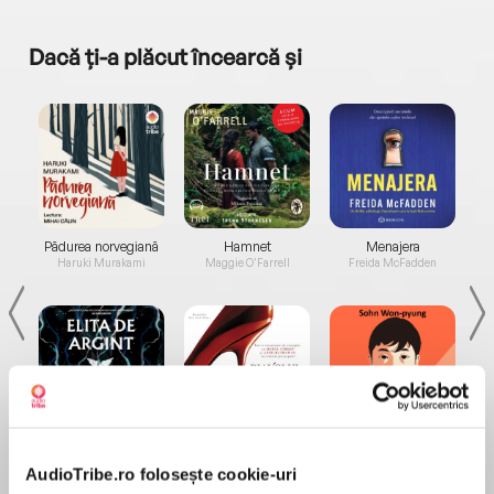
Dacă ți-a plăcut încearcă și
a...
Pădurea norvegiană
Hamnet
Menajera
I
Haruki Murakami
Maggie O'Farrell
Freida McFadden
Elita de Argint (Elita
Diavolul se îmbracă de
Migdală
de...
la...
Dani Francis
Lauren Weisberger
Sohn Won-pyung
AudioTribe.ro folosește cookie-uri