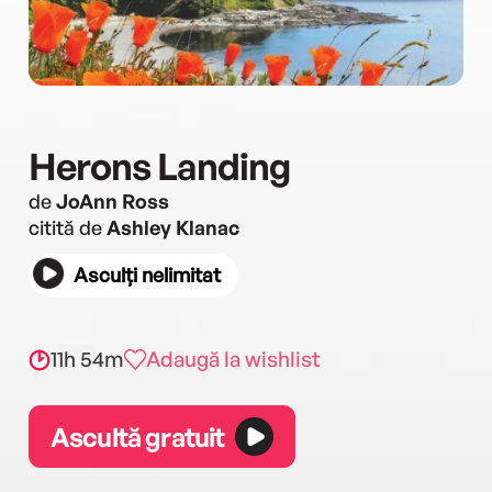
Herons Landing
de
JoAnn Ross
citită de
Ashley Klanac
Asculți nelimitat
11h 54m
Adaugă la wishlist
Ascultă gratuit