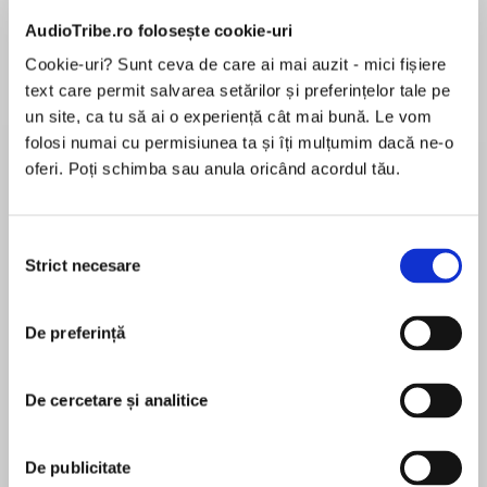
AudioTribe.ro folosește cookie-uri
Cookie-uri? Sunt ceva de care ai mai auzit - mici fișiere
Despre
carte
text care permit salvarea setărilor și preferințelor tale pe
un site, ca tu să ai o experiență cât mai bună. Le vom
There’s no place to fall in love like the place you
folosi numai cu permisiunea ta și îți mulțumim dacă ne-o
left your heart
oferi. Poți schimba sau anula oricând acordul tău.
Welcome to Honeymoon Harbor, the brand-
new, long-awaited series by beloved New York
Selecția
MAI MULT
Times bestselling author JoAnn Ross, where
Strict necesare
consimțământului
În acest moment nu există recenzii
unforgettable characters come face-to-face
pentru această carte
with the kind of love that grabs your heart and
De preferință
never lets go.
JoAnn Ross
Working as a Las Vegas concierge, Brianna
De cercetare și analitice
New York Times and USA TODAY bestselling
Mannion is an expert at making other people’s
author JoAnn Ross has been published in twenty-
wishes come true. It’s satisfying work, but a visit
seven countries. A member of Romance Writers
De publicitate
home to scenic Honeymoon Harbor turns into a