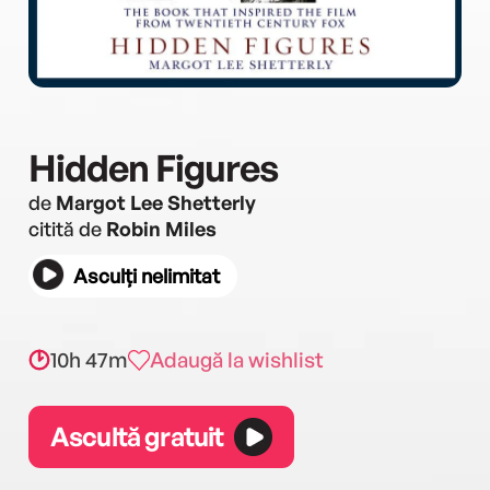
Hidden Figures
de
Margot Lee Shetterly
citită de
Robin Miles
Asculți nelimitat
10h 47m
Adaugă la wishlist
Ascultă gratuit