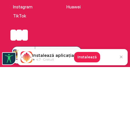
Instagram
Huawei
TikTok
Instalează aplicația
✕
Instalează
★ 4.7 · Gratuit
Platforma de audiobooks și books a Cărturești.