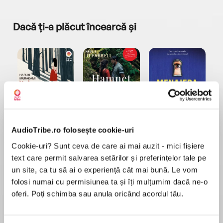
Dacă ți-a plăcut încearcă și
a...
Pădurea norvegiană
Hamnet
Menajera
I
Haruki Murakami
Maggie O'Farrell
Freida McFadden
AudioTribe.ro folosește cookie-uri
Cookie-uri? Sunt ceva de care ai mai auzit - mici fișiere
text care permit salvarea setărilor și preferințelor tale pe
un site, ca tu să ai o experiență cât mai bună. Le vom
folosi numai cu permisiunea ta și îți mulțumim dacă ne-o
oferi. Poți schimba sau anula oricând acordul tău.
Elita de Argint (Elita
Diavolul se îmbracă de
Migdală
de...
la...
Dani Francis
Lauren Weisberger
Sohn Won-pyung