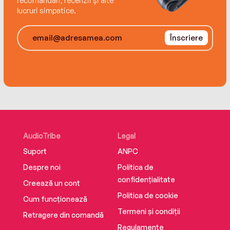
recomandări, recenzii și alte
lucruri simpatice.
Înscriere
AudioTribe
Legal
Suport
ANPC
Despre noi
Politica de
confidențialitate
Creează un cont
Politica de cookie
Cum funcționează
Termeni și condiții
Retragere din comandă
Regulamente