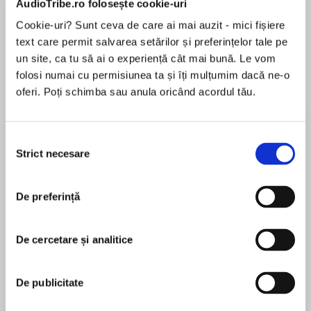
AudioTribe.ro folosește cookie-uri
Cookie-uri? Sunt ceva de care ai mai auzit - mici fișiere
text care permit salvarea setărilor și preferințelor tale pe
Despre
carte
un site, ca tu să ai o experiență cât mai bună. Le vom
folosi numai cu permisiunea ta și îți mulțumim dacă ne-o
A gripping tale of witchcraft and romance, past
oferi. Poți schimba sau anula oricând acordul tău.
and present, from the Sunday Times bestselling
author…
Selecția
Strict necesare
consimțământului
MAI MULT
În acest moment nu există recenzii
The parish of Manningtree and Mistley has a
De preferință
pentru această carte
dark history. In 1644, Cromwell's Witchfinder
General tortured scores of women there,
including Liza the herbalist, whose cottage still
De cercetare și analitice
stands. Some say the spirits of his victims still
Barbara Erskine
haunt the old shop on the High Street…
De publicitate
Barbara Erskine is the author of thirteen
bestselling novels and three collections of short