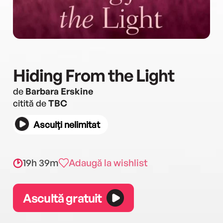
Hiding From the Light
de
Barbara Erskine
citită de
TBC
Asculți nelimitat
19h 39m
Adaugă la wishlist
Ascultă gratuit