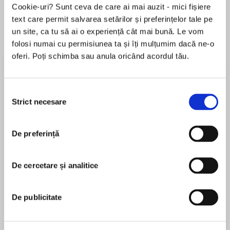
Cookie-uri? Sunt ceva de care ai mai auzit - mici fișiere
text care permit salvarea setărilor și preferințelor tale pe
un site, ca tu să ai o experiență cât mai bună. Le vom
Despre
carte
folosi numai cu permisiunea ta și îți mulțumim dacă ne-o
oferi. Poți schimba sau anula oricând acordul tău.
From USA TODAY bestselling author Laura
Scott.
Selecția
A fugitive at large…
Strict necesare
consimțământului
MAI MULT
This K-9 is on his trail.
De preferință
În acest moment nu există recenzii
pentru această carte
To save a woman from being kidnapped, Officer
Chris Fuller and his K-9 partner, Teddy, have no
De cercetare și analitice
Laura Scott
choice but to let the fugitive they’re tracking get
away. But when the escaped murderer returns
Laura Scott is a New York Times Bestselling
De publicitate
to hunt tour pilot Lexie McDaniels again, Chris
author, honored to write for the Love Inspired
knows the attempted kidnapping wasn’t a
Suspense line, where a reader can find a
chance encounter. Lexie won’t be safe until he