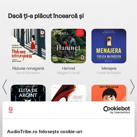
Dacă ți-a plăcut încearcă și
a...
Pădurea norvegiană
Hamnet
Menajera
I
Haruki Murakami
Maggie O'Farrell
Freida McFadden
Elita de Argint (Elita
Diavolul se îmbracă de
Migdală
de...
la...
Dani Francis
Lauren Weisberger
Sohn Won-pyung
AudioTribe.ro folosește cookie-uri