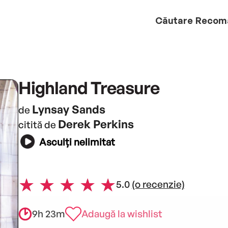
Căutare
Recom
Highland Treasure
Lynsay Sands
de
Derek Perkins
citită de
Asculți nelimitat
5.0
(o recenzie)
9h 23m
Adaugă la wishlist