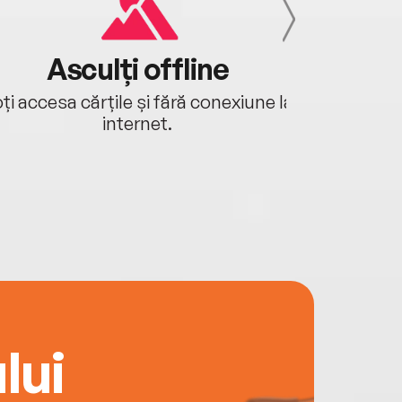
Asculți offline
Aj
ți accesa cărțile și fără conexiune la
Ascultă a
internet.
lui