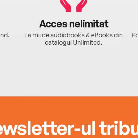
Acces nelimitat
ând.
La mii de audiobooks & eBooks din
Po
catalogul Unlimited.
wsletter-ul tribu