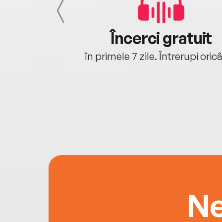
cu tine
Încerci gratuit
oriunde ești.
în primele 7 zile. Întrerupi oric
Ne