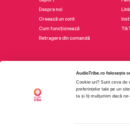
Despre noi
Lin
Creează un cont
Ins
Cum funcționează
Tik
Retragere din comandă
AudioTribe.ro folosește c
Cookie-uri? Sunt ceva de ca
preferințelor tale pe un si
ta și îți mulțumim dacă ne-
Platforma de audiobooks ș