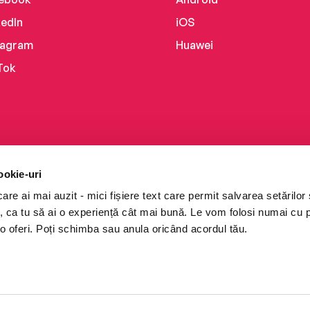
kedIn
iOS
tagram
Huawei
Tok
ookie-uri
re ai mai auzit - mici fișiere text care permit salvarea setărilor 
te, ca tu să ai o experiență cât mai bună. Le vom folosi numai cu
o oferi. Poți schimba sau anula oricând acordul tău.
i books a Cărturești.