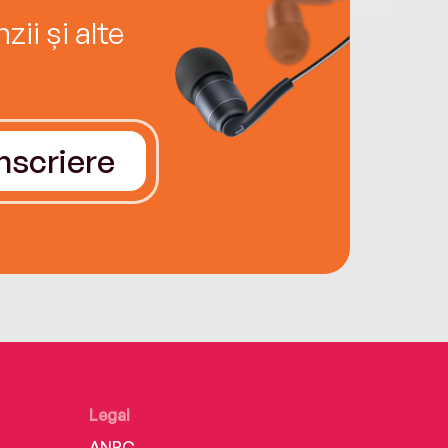
ii și alte
Înscriere
Legal
ANPC