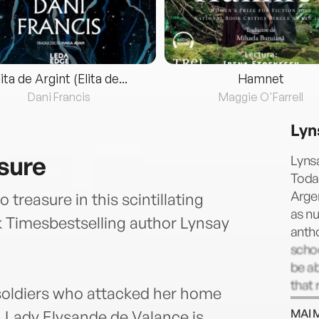
lita de Argint (Elita de...
Hamnet
Dani Francis
Maggie O'Farrell
Lyn
sure
Lyns
Today
Arge
 treasure in this scintillating
as n
 Timesbestselling author Lynsay
antho
schoo
be ab
that 
soldiers who attacked her home
stres
MAI 
 Lady Elysande de Valance is