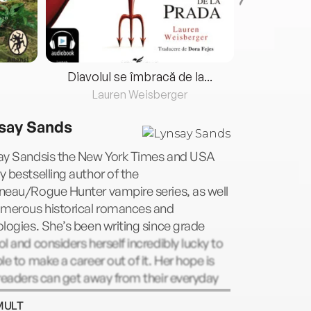
Diavolul se îmbracă de la...
Lauren Weisberger
Fre
say Sands
ay Sandsis the New York Times and USA
 bestselling author of the
neau/Rogue Hunter vampire series, as well
umerous historical romances and
logies. She’s been writing since grade
l and considers herself incredibly lucky to
le to make a career out of it. Her hope is
readers can get away from their everyday
s through her stories, and if there are
MULT