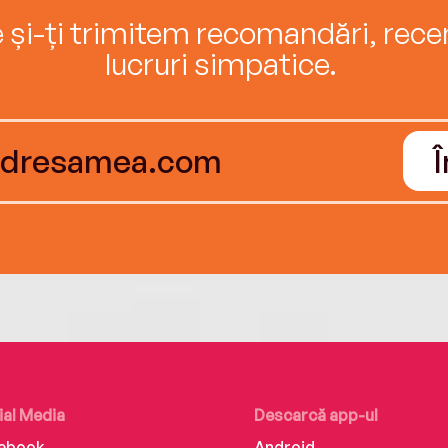
e și-ți trimitem recomandări, recenz
lucruri simpatice.
ial Media
Descarcă app-ul
ebook
Android