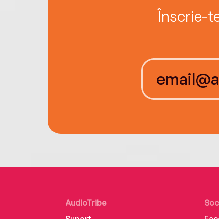
Înscrie-t
AudioTribe
Soc
Suport
Fac