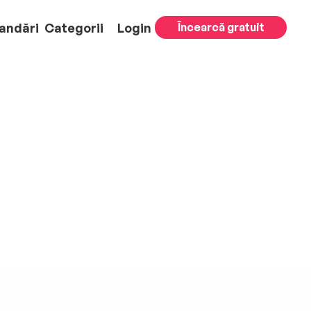
andări
Categorii
Login
Încearcă gratuit