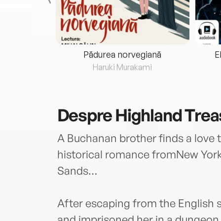
eria...
Pădurea norvegiană
E
ris
Haruki Murakami
Despre
Highland Trea
A Buchanan brother finds a love to
historical romance fromNew York
Sands…
After escaping from the English 
and imprisoned her in a dungeon,