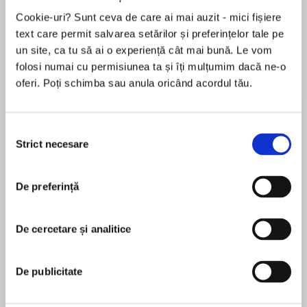
Cookie-uri? Sunt ceva de care ai mai auzit - mici fișiere
text care permit salvarea setărilor și preferințelor tale pe
un site, ca tu să ai o experiență cât mai bună. Le vom
Despre
carte
folosi numai cu permisiunea ta și îți mulțumim dacă ne-o
Hill Towns is a classic novel of remarkable
oferi. Poți schimba sau anula oricând acordul tău.
emotional power, insight, and sensitivity from
Anne Rivers Siddons, whose books live on the
Selecția
New York Times bestseller list and in the hearts
Strict necesare
consimțământului
of millions of her adoring fans. One of the
MAI MULT
acknowledged masters of contemporary
În acest moment nu există recenzii
Southern fiction—the author of such
De preferință
pentru această carte
phenomenally popular works as Nora, Nora;
Outer Banks, Islands; and Sweetwater Creek—
Anne Rivers Siddons
De cercetare și analitice
Siddons carries the reader from the mountains
of Tennessee to the breathtaking Tuscany
countryside as she brilliantly chronicles the
Anne Rivers Siddons is the New York
De publicitate
unraveling of a marriage. Pat Conroy (The Prince
Timesbestselling author of19novelsthat
of Tides)says, “She ranks among the best of