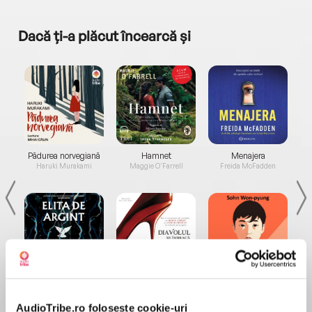
Dacă ți-a plăcut încearcă și
a...
Pădurea norvegiană
Hamnet
Menajera
I
Haruki Murakami
Maggie O'Farrell
Freida McFadden
Elita de Argint (Elita
Diavolul se îmbracă de
Migdală
de...
la...
Dani Francis
Lauren Weisberger
Sohn Won-pyung
AudioTribe.ro folosește cookie-uri