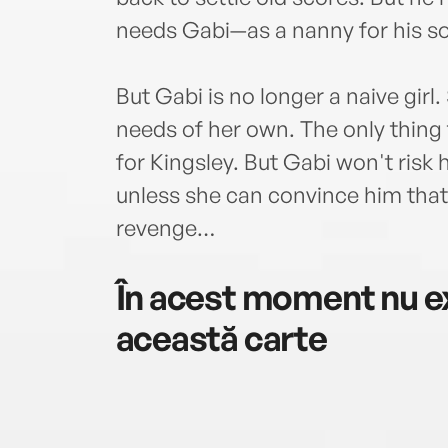
needs Gabi—as a nanny for his s
But Gabi is no longer a naive gir
needs of her own. The only thing
for Kingsley. But Gabi won't risk
unless she can convince him that
revenge…
În acest moment nu ex
această carte