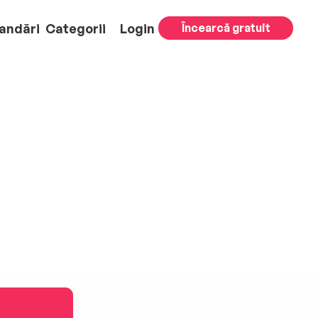
andări
Categorii
Login
Încearcă gratuit