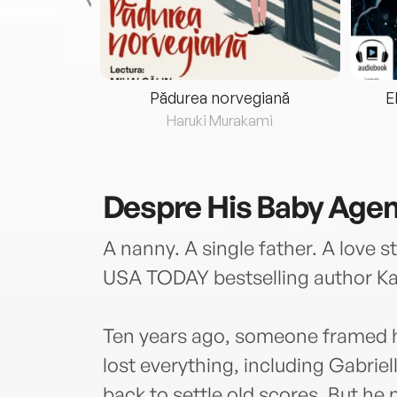
eria...
Pădurea norvegiană
E
ris
Haruki Murakami
Despre
His Baby Age
A nanny. A single father. A love 
USA TODAY bestselling author Ka
Ten years ago, someone framed 
lost everything, including Gabriell
back to settle old scores. But he 