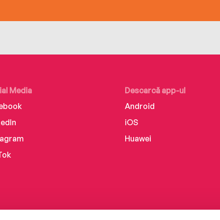
ial Media
Descarcă app-ul
ebook
Android
kedIn
iOS
tagram
Huawei
Tok