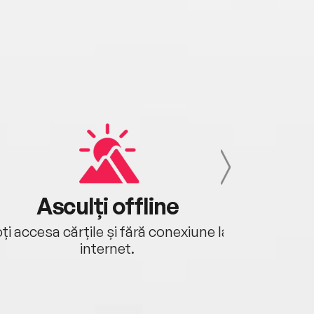
Asculți offline
Aj
ți accesa cărțile și fără conexiune la
Ascultă a
internet.