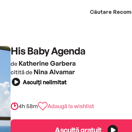
Căutare
Recom
His Baby Agenda
Katherine Garbera
de
Nina Alvamar
citită de
Asculți nelimitat
4h 58m
Adaugă la wishlist
Ascultă gratuit