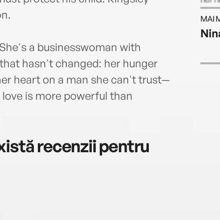
worki
on.
MAI 
at w
Nin
l. She's a businesswoman with
 that hasn't changed: her hunger
 her heart on a man she can't trust—
 love is more powerful than
istă recenzii pentru