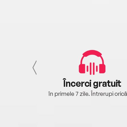
cu tine
Încerci gratuit
oriunde ești.
în primele 7 zile. Întrerupi oric