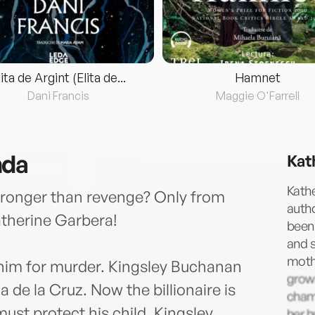
lita de Argint (Elita de...
Hamnet
Dani Francis
Maggie O'Farrell
nda
Kat
Kath
stronger than revenge? Only from
autho
therine Garbera!
been
and s
mothe
him for murder. Kingsley Buchanan
grown
a de la Cruz. Now the billionaire is
champ
must protect his child. Kingsley
her h