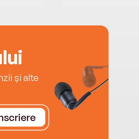
lui
ii și alte
Înscriere