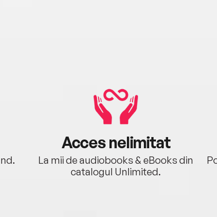
Acces nelimitat
ând.
La mii de audiobooks & eBooks din
Po
catalogul Unlimited.