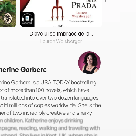
Diavolul se îmbracă de la...
Lauren Weisberger
Fre
herine Garbera
erine Garbera is a USA TODAY bestselling
r of more than 100 novels, which have
 translated into over two dozen languages
old millions of copies worldwide. She is the
r of two incredibly creative and snarky
 children. Katherine enjoys drinking
agne, reading, walking and traveling with
usband. She lives in Kent, UK, where she is