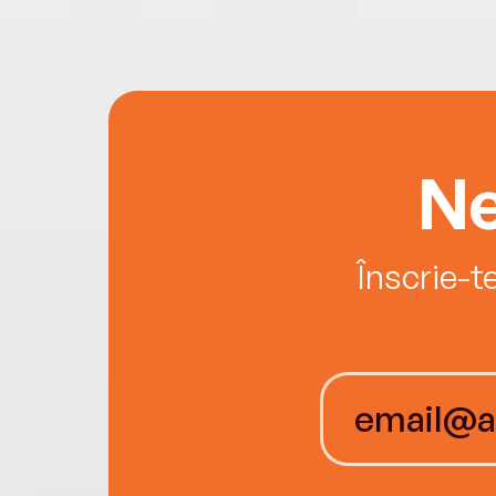
Ne
Înscrie-t