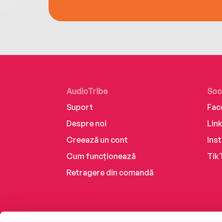
AudioTribe
Soc
Suport
Fac
Despre noi
Lin
Creează un cont
Ins
Cum funcționează
Tik
Retragere din comandă