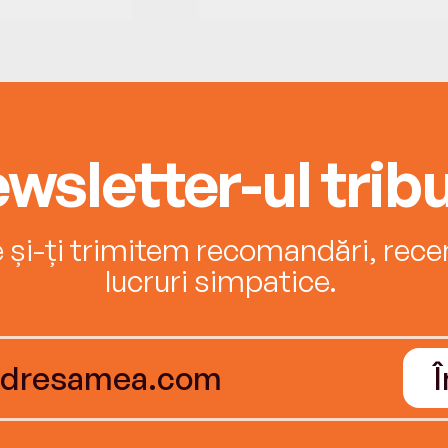
wsletter-ul tribu
e și-ți trimitem recomandări, recenz
lucruri simpatice.