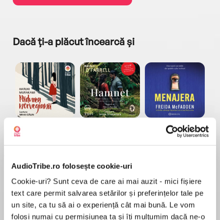
Dacă ți-a plăcut încearcă și
a...
Pădurea norvegiană
Hamnet
Menajera
I
Haruki Murakami
Maggie O'Farrell
Freida McFadden
AudioTribe.ro folosește cookie-uri
Cookie-uri? Sunt ceva de care ai mai auzit - mici fișiere
text care permit salvarea setărilor și preferințelor tale pe
un site, ca tu să ai o experiență cât mai bună. Le vom
folosi numai cu permisiunea ta și îți mulțumim dacă ne-o
Elita de Argint (Elita
Diavolul se îmbracă de
Migdală