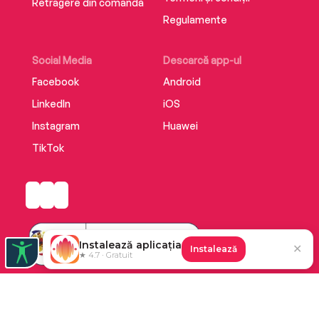
Retragere din comandă
Regulamente
Social Media
Descarcă app-ul
Facebook
Android
LinkedIn
iOS
Instagram
Huawei
TikTok
Instalează aplicația
✕
Instalează
★ 4.7 · Gratuit