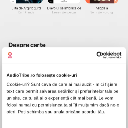
Elita de Argint (Elita
Diavolul se îmbracă de
Migdală
de...
la...
Dani Francis
Lauren Weisberger
Sohn Won-pyung
Despre
carte
How far will a man go in the name of revenge,
honour, love or simple survival?
Far from familiar seas, Captain Jack Aubrey and
AudioTribe.ro folosește cookie-uri
his crew must test themselves to the very limits
Cookie-uri? Sunt ceva de care ai mai auzit - mici fișiere
MAI MULT
of human endurance.
text care permit salvarea setărilor și preferințelor tale pe
În acest moment nu există recenzii
un site, ca tu să ai o experiență cât mai bună. Le vom
pentru această carte
Following a daring rescue, Jack Aubrey accepts
folosi numai cu permisiunea ta și îți mulțumim dacă ne-o
a new command and a new commission to a
oferi. Poți schimba sau anula oricând acordul tău.
far-flung destination. Ahead of him and his crew
are the new sights and smells of the Indian
Patrick O’Brian