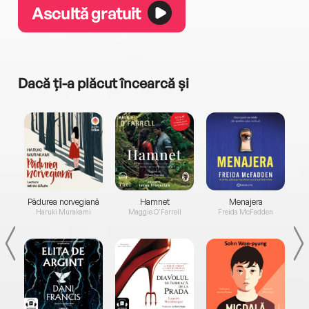
Ascultă gratuit
Dacă ți-a plăcut încearcă și
a...
Pădurea norvegiană
Hamnet
Menajera
I
Haruki Murakami
Maggie O'Farrell
Freida McFadden