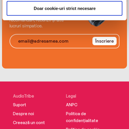
tribului
Doar cookie-uri strict necesare
Înscrie-te și-ți trimitem
recomandări, recenzii și alte
lucruri simpatice.
Înscriere
AudioTribe
Legal
Suport
ANPC
Despre noi
Politica de
confidențialitate
Creează un cont