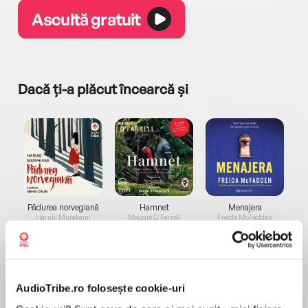
Ascultă gratuit
Dacă ți-a plăcut încearcă și
a...
Pădurea norvegiană
Hamnet
Menajera
I
Haruki Murakami
Maggie O'Farrell
Freida McFadden
AudioTribe.ro folosește cookie-uri