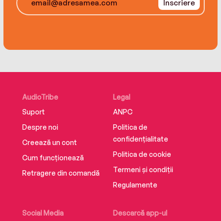
Înscriere
Complete with lists of the ten unique
opportunities for fun and the top ten
misconceptions about farm living, Hobby
Farming For Dummies will help you discover how
you can live the simple life.
AudioTribe
Legal
Suport
ANPC
Despre noi
Politica de
confidențialitate
Creează un cont
Politica de cookie
Cum funcționează
Termeni și condiții
Retragere din comandă
Regulamente
Social Media
Descarcă app-ul