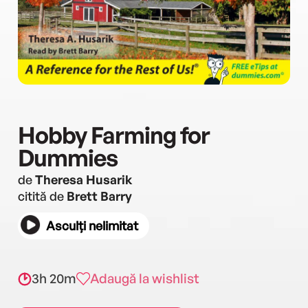
Hobby Farming for
Dummies
de
Theresa Husarik
citită de
Brett Barry
Asculți nelimitat
3h 20m
Adaugă la wishlist