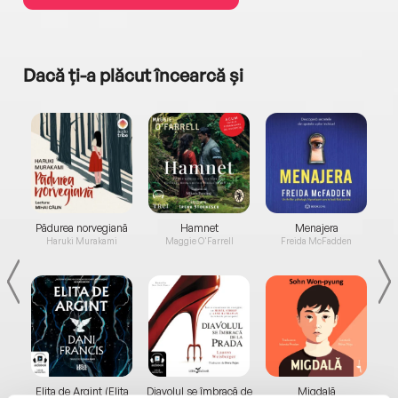
Dacă ți-a plăcut încearcă și
a...
Pădurea norvegiană
Hamnet
Menajera
I
Haruki Murakami
Maggie O'Farrell
Freida McFadden
Elita de Argint (Elita
Diavolul se îmbracă de
Migdală