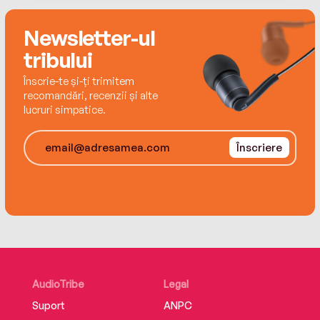
Newsletter-ul
tribului
Înscrie-te și-ți trimitem
recomandări, recenzii și alte
lucruri simpatice.
Înscriere
AudioTribe
Legal
Suport
ANPC