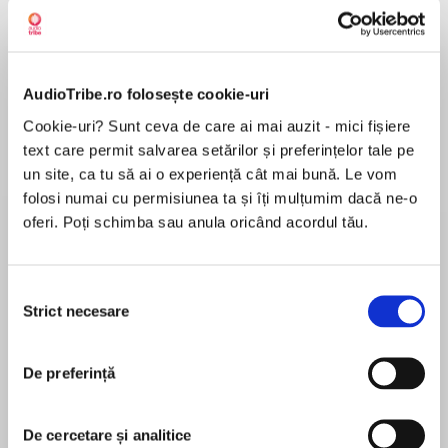
de...
la...
Dani Francis
Lauren Weisberger
Sohn Won-pyung
AudioTribe.ro folosește cookie-uri
Despre
carte
Cookie-uri? Sunt ceva de care ai mai auzit - mici fișiere
text care permit salvarea setărilor și preferințelor tale pe
Return to the magical world of Enchantia in the
un site, ca tu să ai o experiență cât mai bună. Le vom
captivating third series of Magic Ballerina by
folosi numai cu permisiunea ta și îți mulțumim dacă ne-o
Darcey Bussell!
oferi. Poți schimba sau anula oricând acordul tău.
Its carnival time in Enchantia!
MAI MULT
Everyone is looking forward to having a
Selecția
În acest moment nu există recenzii
wonderful time.
Strict necesare
consimțământului
pentru această carte
But when Holly and the White Cat make a
surprise visit to the Land of the Sweets, they
find that EVERYTHING is topsy-turvy! How can
De preferință
they put things right before the Lollipop Carnival
Darcey Bussell
begins?
De cercetare și analitice