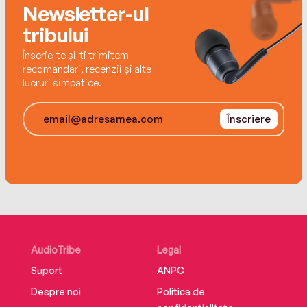
Newsletter-ul
tribului
Înscrie-te și-ți trimitem
recomandări, recenzii și alte
lucruri simpatice.
Înscriere
AudioTribe
Legal
Suport
ANPC
Despre noi
Politica de