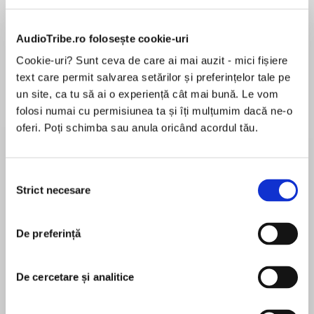
AudioTribe.ro folosește cookie-uri
Despre
carte
Cookie-uri? Sunt ceva de care ai mai auzit - mici fișiere
text care permit salvarea setărilor și preferințelor tale pe
Return to the magical world of Enchantia in the
un site, ca tu să ai o experiență cât mai bună. Le vom
captivating third series of Magic Ballerina by
folosi numai cu permisiunea ta și îți mulțumim dacă ne-o
Darcey Bussell!
oferi. Poți schimba sau anula oricând acordul tău.
Holly has arrived in Enchantia just in time for the
MAI MULT
christening of Princess Aurora's baby. But one
Selecția
În acest moment nu există recenzii
of the gifts isn't all that it seems. Princess
Strict necesare
consimțământului
pentru această carte
Aurora's parents, King Tristan and Princess
Isabella, have been so busy looking out for
De preferință
Sleeping Beauty’s spinning wheel that they
haven't seen what has been staring them in the
Darcey Bussell
face… in the magic tiara!
De cercetare și analitice
Darcey Bussell joined the Royal Ballet School
when she was 13 and, despite starting later than