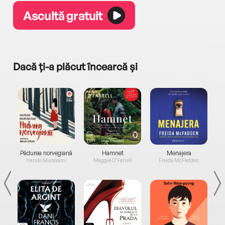
Ascultă gratuit
Dacă ți-a plăcut încearcă și
a...
Pădurea norvegiană
Hamnet
Menajera
I
Haruki Murakami
Maggie O'Farrell
Freida McFadden