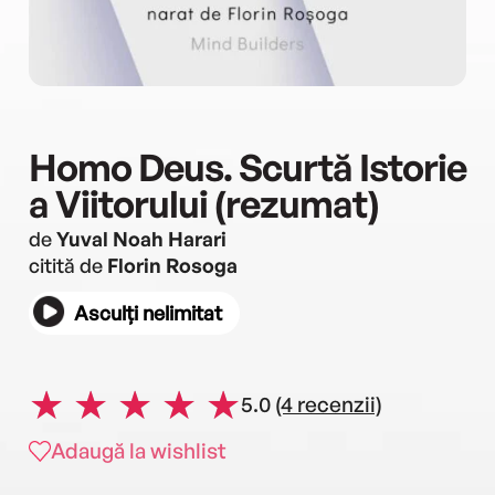
Homo Deus. Scurtă Istorie
a Viitorului (rezumat)
de
Yuval Noah Harari
citită de
Florin Rosoga
Asculți nelimitat
5.0
(4 recenzii)
Adaugă la wishlist