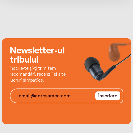
Newsletter-ul
tribului
Înscrie-te și-ți trimitem
recomandări, recenzii și alte
lucruri simpatice.
Înscriere