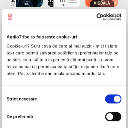
Elita de Argint (Elita
Diavolul se îmbracă de
Migdală
de...
la...
Dani Francis
Lauren Weisberger
Sohn Won-pyung
AudioTribe.ro folosește cookie-uri
Cookie-uri? Sunt ceva de care ai mai auzit - mici fișiere
Despre
carte
text care permit salvarea setărilor și preferințelor tale pe
Homo Deus: Scurtă istorie a viitorului este o
un site, ca tu să ai o experiență cât mai bună. Le vom
explorare ambițioasă a viitorului umanității, care
folosi numai cu permisiunea ta și îți mulțumim dacă ne-o
îmbină analiza istorică cu speculația
oferi. Poți schimba sau anula oricând acordul tău.
provocatoare despre tehnologie, etică și
identitate. Ca urmare, ne invită să ne gândim la
MAI MULT
ce înseamnă să fii om într-o lume în care
Selecția
Recenzii
inteligența artificială și biotehnologia pot
Strict necesare
consimțământului
remodela fundamental limitele și potențialele
noastre. Lucrarea dezvoltă ideea de „homo
De preferință
Bine sumarizata.
deus” – conceptul că oamenii, prin controlul
bolilor, prelungirea vieții și îmbunătățirea