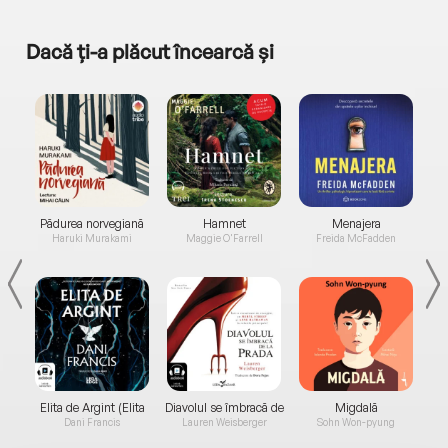
Dacă ți-a plăcut încearcă și
a...
Pădurea norvegiană
Hamnet
Menajera
I
Haruki Murakami
Maggie O'Farrell
Freida McFadden
Elita de Argint (Elita
Diavolul se îmbracă de
Migdală
de...
la...
Dani Francis
Lauren Weisberger
Sohn Won-pyung