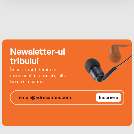
but now she lives in sunny Mexico with her
husband, children, and various pets. She writes all
kinds of genre fiction for adults and teens.
www.annaguirre.com
Newsletter-ul
tribului
Înscrie-te și-ți trimitem
recomandări, recenzii și alte
lucruri simpatice.
Înscriere