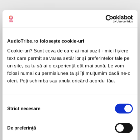
Despre
carte
Quick-thinking Leviathan pilot Zara Cole must
AudioTribe.ro folosește cookie-uri
stop a planet-eating monster or lose everyone
Cookie-uri? Sunt ceva de care ai mai auzit - mici fișiere
she loves in the finale of this acclaimed trilogy
text care permit salvarea setărilor și preferințelor tale pe
fromNew York Timesbestselling authors Rachel
un site, ca tu să ai o experiență cât mai bună. Le vom
Caine and Ann Aguirre. Perfect for fans of
folosi numai cu permisiunea ta și îți mulțumim dacă ne-o
MAI MULT
Illuminae and The Fifth Wave.
oferi. Poți schimba sau anula oricând acordul tău.
În acest moment nu există recenzii
pentru această carte
Space renegade Zara Cole may have finally met
her match. Lifekiller—a creature that can devour
Rachel Caine
Selecția
entire planets—is spreading terror throughout
Strict necesare
consimțământului
the universe, and it seems nothing can stand in
Rachel Caine is the coauthor of the Honors series
the monstrous godking’s way.
and has written more than fifty novels in multiple
De preferință
genres, including young adult, thriller, science
Zara’s street smarts may not be enough when