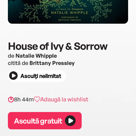
House of Ivy & Sorrow
de
Natalie Whipple
citită de
Brittany Pressley
Asculți nelimitat
8h 44m
Adaugă la wishlist
Ascultă gratuit