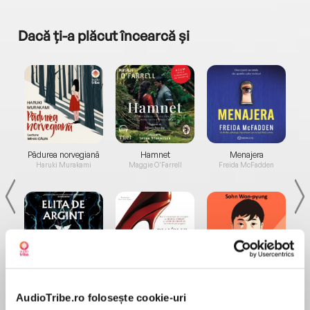
Dacă ți-a plăcut încearcă și
a...
Pădurea norvegiană
Hamnet
Menajera
I
Haruki Murakami
Maggie O'Farrell
Freida McFadden
Elita de Argint (Elita
Diavolul se îmbracă de
Migdală
de...
la...
Dani Francis
Lauren Weisberger
Sohn Won-pyung
AudioTribe.ro folosește cookie-uri