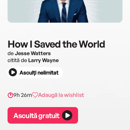
How I Saved the World
de
Jesse Watters
citită de
Larry Wayne
Asculți nelimitat
9h 26m
Adaugă la wishlist
Ascultă gratuit