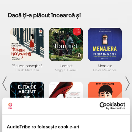
Dacă ți-a plăcut încearcă și
a...
Pădurea norvegiană
Hamnet
Menajera
I
Haruki Murakami
Maggie O'Farrell
Freida McFadden
Elita de Argint (Elita
Diavolul se îmbracă de
Migdală
de...
la...
Dani Francis
Lauren Weisberger
Sohn Won-pyung
AudioTribe.ro folosește cookie-uri