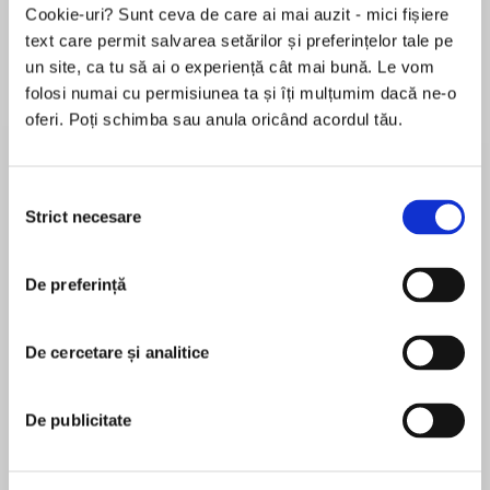
Cookie-uri? Sunt ceva de care ai mai auzit - mici fișiere
text care permit salvarea setărilor și preferințelor tale pe
un site, ca tu să ai o experiență cât mai bună. Le vom
Despre
carte
folosi numai cu permisiunea ta și îți mulțumim dacă ne-o
oferi. Poți schimba sau anula oricând acordul tău.
At one of the most chaotic periods in American
history, in a time of national distrust and
despair, one tanned TV host holds the key to
Selecția
the future.
Strict necesare
consimțământului
MAI MULT
InHow I Saved the World,Jesse Watters takes
De preferință
În acest moment nu există recenzii
readers on a tour of his life from basement-
pentru această carte
dwelling Fox minion to pampered champion of
right-thinking Americans. He has divined great
De cercetare și analitice
Jesse Watters
truths about the nature of our country while
stumbling across beaches asking oblivious
Jesse Watters serves as the co-host of The Five
De publicitate
college students basic political questions and
and the host of Jesse Watters Primetime, the two
while stumbling out of Air Force One with the
highest-rated cable news shows in America.
President.