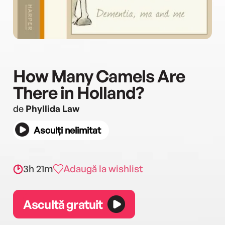
How Many Camels Are
There in Holland?
de
Phyllida Law
Asculți nelimitat
3h 21m
Adaugă la wishlist
Ascultă gratuit