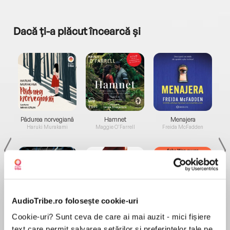
Dacă ți-a plăcut încearcă și
a...
Pădurea norvegiană
Hamnet
Menajera
I
Haruki Murakami
Maggie O'Farrell
Freida McFadden
AudioTribe.ro folosește cookie-uri
Elita de Argint (Elita
Diavolul se îmbracă de
Migdală
Cookie-uri? Sunt ceva de care ai mai auzit - mici fișiere
de...
la...
Dani Francis
Lauren Weisberger
Sohn Won-pyung
text care permit salvarea setărilor și preferințelor tale pe