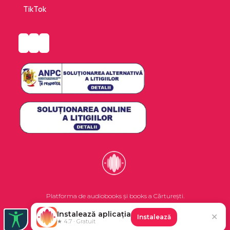
TikTok
Platforma de audiobooks și books a Cărturești.
Instalează aplicația
✕
Instalează
©2026 Nemo EPG SRL. Toate drepturile rezervate.
★ 4.7 · Gratuit