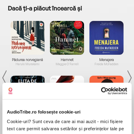
Dacă ți-a plăcut încearcă și
a...
Pădurea norvegiană
Hamnet
Menajera
I
Haruki Murakami
Maggie O'Farrell
Freida McFadden
AudioTribe.ro folosește cookie-uri
Elita de Argint (Elita
Diavolul se îmbracă de
Migdală
de...
la...
Dani Francis
Lauren Weisberger
Sohn Won-pyung
Cookie-uri? Sunt ceva de care ai mai auzit - mici fișiere
text care permit salvarea setărilor și preferințelor tale pe