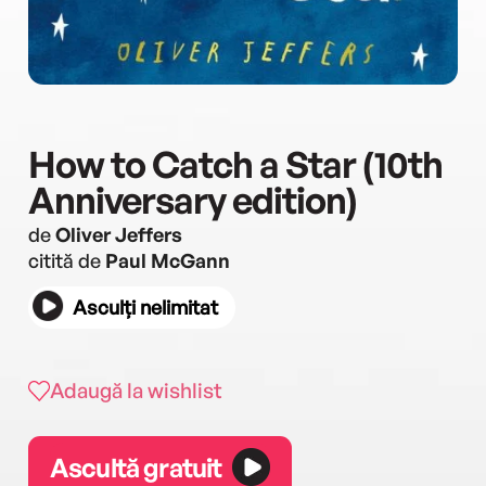
How to Catch a Star (10th
Anniversary edition)
de
Oliver Jeffers
citită de
Paul McGann
Asculți nelimitat
Adaugă la wishlist
Ascultă gratuit