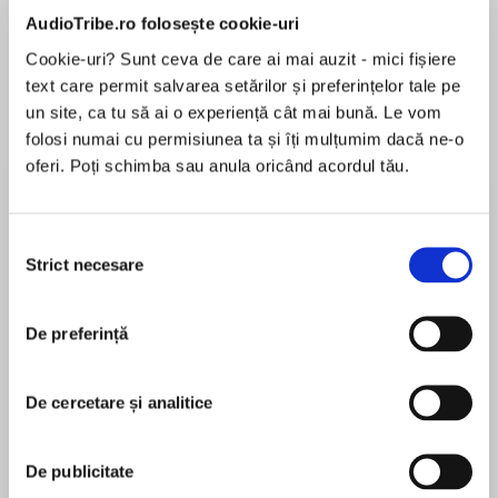
de...
la...
Dani Francis
Lauren Weisberger
Sohn Won-pyung
AudioTribe.ro folosește cookie-uri
Cookie-uri? Sunt ceva de care ai mai auzit - mici fișiere
text care permit salvarea setărilor și preferințelor tale pe
un site, ca tu să ai o experiență cât mai bună. Le vom
Despre
carte
folosi numai cu permisiunea ta și îți mulțumim dacă ne-o
oferi. Poți schimba sau anula oricând acordul tău.
Celebrate the 10th anniversary of world-
renowned illustrator Oliver Jeffers’ debut
picture book, the much-loved How to Catch a
Selecția
Star!
Strict necesare
consimțământului
MAI MULT
În acest moment nu există recenzii
The publication of How to Catch a Star in 2004
De preferință
pentru această carte
heralded the arrival of a captivating new talent
on the picture book scene. Now beloved by
De cercetare și analitice
children all over the world, the book has
achieved huge critical and commercial success.
Oliver Jeffers
De publicitate