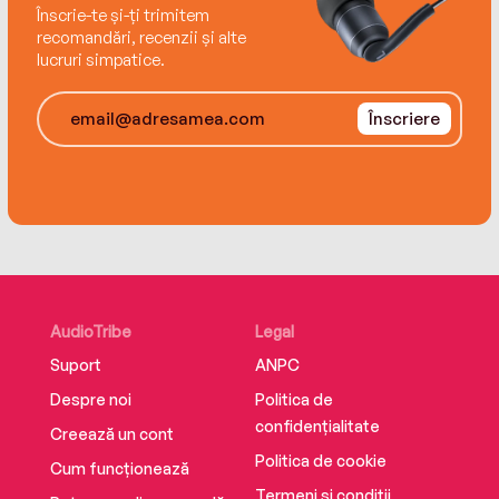
Înscrie-te și-ți trimitem
recomandări, recenzii și alte
lucruri simpatice.
Înscriere
AudioTribe
Legal
Suport
ANPC
Despre noi
Politica de
confidențialitate
Creează un cont
Politica de cookie
Cum funcționează
Termeni și condiții