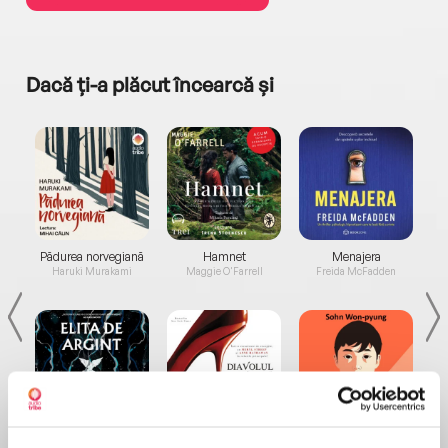
Dacă ți-a plăcut încearcă și
a...
Pădurea norvegiană
Hamnet
Menajera
I
Haruki Murakami
Maggie O'Farrell
Freida McFadden
Elita de Argint (Elita
Diavolul se îmbracă de
Migdală