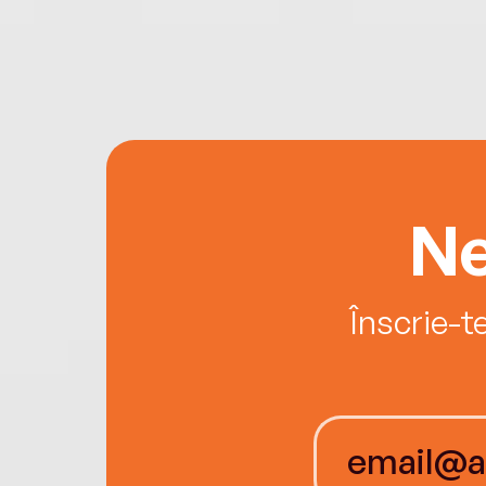
Ne
Înscrie-t