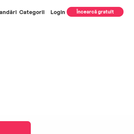
andări
Categorii
Login
Încearcă gratuit