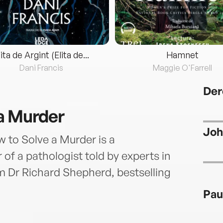
lita de Argint (Elita de...
Hamnet
Dani Francis
Maggie O'Farrell
Der
a Murder
Joh
w to Solve a Murder is a
r of a pathologist told by experts in
om Dr Richard Shepherd, bestselling
Pau