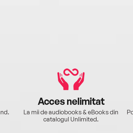
Acces nelimitat
ând.
La mii de audiobooks & eBooks din
Po
catalogul Unlimited.