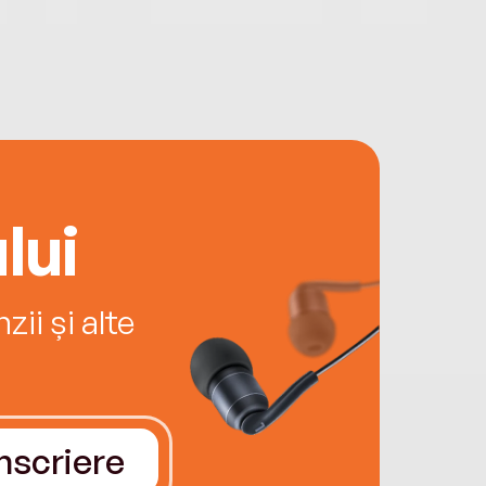
lui
ii și alte
Înscriere