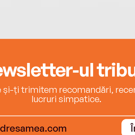
wsletter-ul tribu
e și-ți trimitem recomandări, recenz
lucruri simpatice.