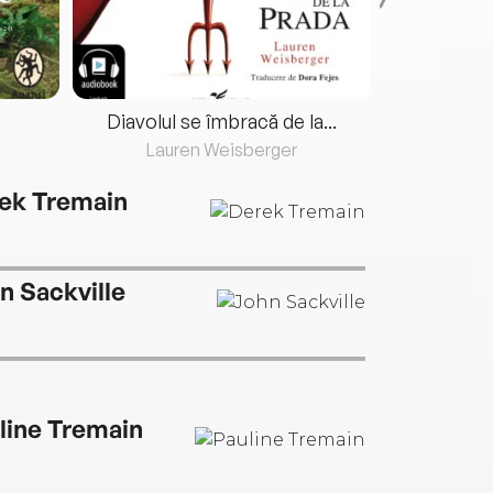
Diavolul se îmbracă de la...
Lauren Weisberger
Fre
ek Tremain
n Sackville
line Tremain