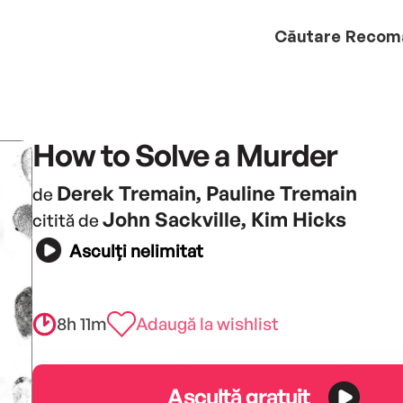
Căutare
Recom
How to Solve a Murder
Derek Tremain, Pauline Tremain
de
John Sackville, Kim Hicks
citită de
Asculți nelimitat
8h 11m
Adaugă la wishlist
Ascultă gratuit