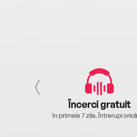
cu tine
Încerci gratuit
oriunde ești.
în primele 7 zile. Întrerupi oric