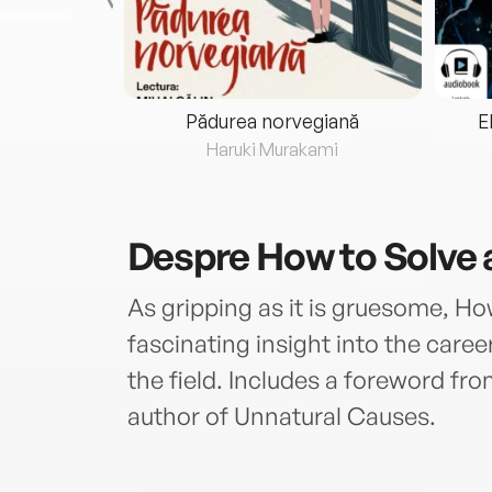
eria...
Pădurea norvegiană
E
ris
Haruki Murakami
Despre
How to Solve 
As gripping as it is gruesome, Ho
fascinating insight into the caree
the field. Includes a foreword fr
author of Unnatural Causes.