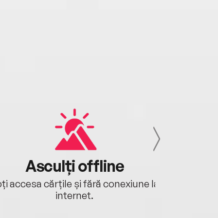
Asculți offline
Aj
ți accesa cărțile și fără conexiune la
Ascultă a
internet.