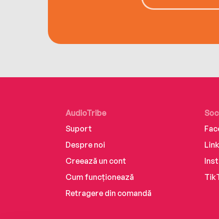
AudioTribe
Soc
Suport
Fac
Despre noi
Lin
Creează un cont
Ins
Cum funcționează
Tik
Retragere din comandă