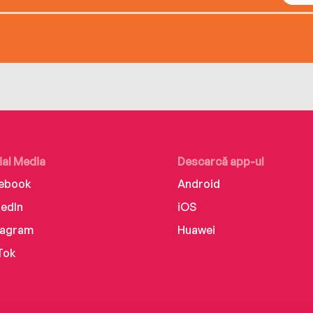
ial Media
Descarcă app-ul
ebook
Android
kedIn
iOS
tagram
Huawei
Tok