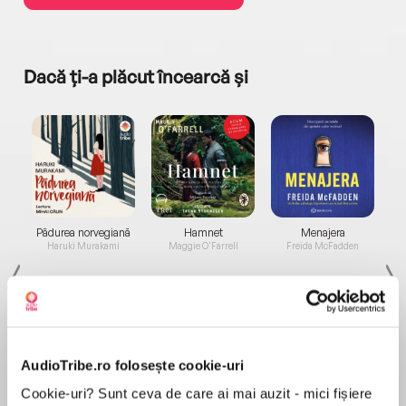
Dacă ți-a plăcut încearcă și
a...
Pădurea norvegiană
Hamnet
Menajera
I
Haruki Murakami
Maggie O'Farrell
Freida McFadden
AudioTribe.ro folosește cookie-uri
Cookie-uri? Sunt ceva de care ai mai auzit - mici fișiere
Elita de Argint (Elita
Diavolul se îmbracă de
Migdală