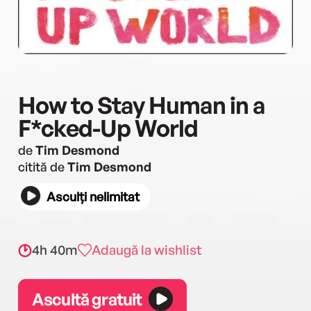
How to Stay Human in a
F*cked-Up World
de
Tim Desmond
citită de
Tim Desmond
Asculți nelimitat
4h 40m
Adaugă la wishlist
Ascultă gratuit