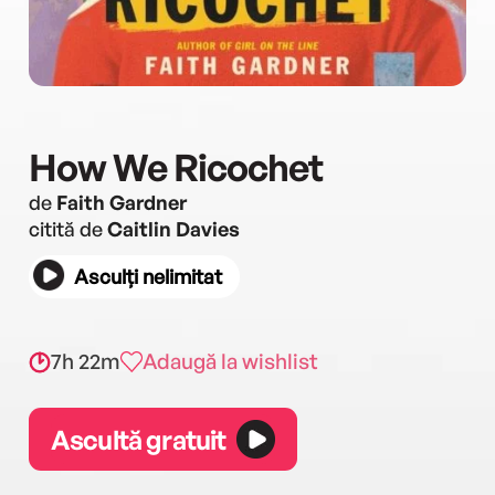
How We Ricochet
de
Faith Gardner
citită de
Caitlin Davies
Asculți nelimitat
7h 22m
Adaugă la wishlist
Ascultă gratuit