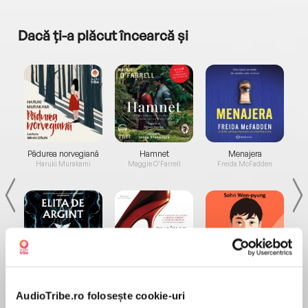
Dacă ți-a plăcut încearcă și
a...
Pădurea norvegiană
Hamnet
Menajera
I
Haruki Murakami
Maggie O'Farrell
Freida McFadden
Elita de Argint (Elita
Diavolul se îmbracă de
Migdală
de...
la...
Dani Francis
Lauren Weisberger
Sohn Won-pyung
AudioTribe.ro folosește cookie-uri