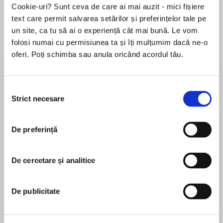
Cookie-uri? Sunt ceva de care ai mai auzit - mici fișiere
text care permit salvarea setărilor și preferințelor tale pe
un site, ca tu să ai o experiență cât mai bună. Le vom
Despre
carte
folosi numai cu permisiunea ta și îți mulțumim dacă ne-o
oferi. Poți schimba sau anula oricând acordul tău.
For readers of This Is How It Ends and All the
Bright Places, How We Ricochet takes an
intimate and unflinching look into the
Selecția
devastating consequences of a mass shooting
Strict necesare
consimțământului
for one girl and her close-knit family, from Faith
MAI MULT
Gardner, acclaimed author of Girl on the Line.
De preferință
În acest moment nu există recenzii
pentru această carte
It seems sometimes a charade that we
continue celebrating in the face of relentless
De cercetare și analitice
Faith Gardner
tragedy.
Faith Gardner is the author of Girl on the Line,The
De publicitate
How dare we? But then . . . what else is there to
Second Life of Ava Rivers, and Perdita. Her short
do?
fiction has appeared in dozens of online and print