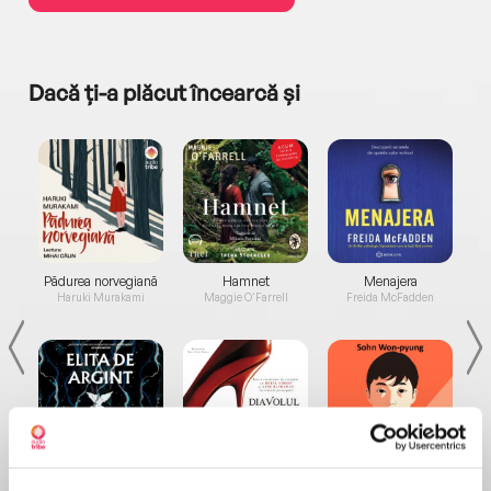
Dacă ți-a plăcut încearcă și
a...
Pădurea norvegiană
Hamnet
Menajera
I
Haruki Murakami
Maggie O'Farrell
Freida McFadden
Elita de Argint (Elita
Diavolul se îmbracă de
Migdală