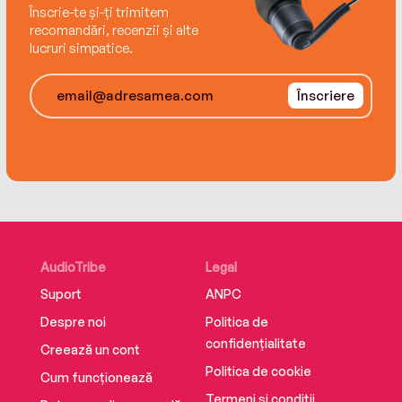
Înscrie-te și-ți trimitem
recomandări, recenzii și alte
lucruri simpatice.
Înscriere
AudioTribe
Legal
Suport
ANPC
Despre noi
Politica de
confidențialitate
Creează un cont
Politica de cookie
Cum funcționează
Termeni și condiții