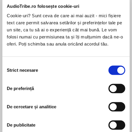
de...
la...
Dani Francis
Lauren Weisberger
Sohn Won-pyung
AudioTribe.ro folosește cookie-uri
Cookie-uri? Sunt ceva de care ai mai auzit - mici fișiere
text care permit salvarea setărilor și preferințelor tale pe
un site, ca tu să ai o experiență cât mai bună. Le vom
Despre
carte
folosi numai cu permisiunea ta și îți mulțumim dacă ne-o
oferi. Poți schimba sau anula oricând acordul tău.
Hubert Horatio Bartle Bobton-Trent is back in
this hilarious book for ages six and up from the
superstar creator of Clarice Bean and Charlie
Selecția
and Lola, Lauren Child.
Strict necesare
consimțământului
MAI MULT
“These stories are about the days when the
În acest moment nu există recenzii
Bobton-Trents had it cushy, very cushy indeed.”
De preferință
pentru această carte
The Bobton-Trent seniors certainly know how to
De cercetare și analitice
make the most of their extravagant wealth –
socialising, doing things, buying things and
Lauren Child
generally being more than a little bit …
De publicitate
irresponsible…