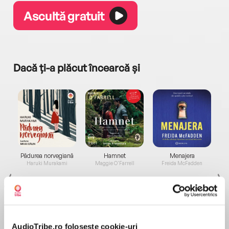
Ascultă gratuit
Dacă ți-a plăcut încearcă și
a...
Pădurea norvegiană
Hamnet
Menajera
I
Haruki Murakami
Maggie O'Farrell
Freida McFadden
AudioTribe.ro folosește cookie-uri