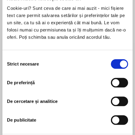
Cookie-uri? Sunt ceva de care ai mai auzit - mici fișiere
Elita de Argint (Elita
Diavolul se îmbracă de
Migdală
text care permit salvarea setărilor și preferințelor tale pe
de...
la...
Dani Francis
Lauren Weisberger
Sohn Won-pyung
un site, ca tu să ai o experiență cât mai bună. Le vom
folosi numai cu permisiunea ta și îți mulțumim dacă ne-o
oferi. Poți schimba sau anula oricând acordul tău.
Despre
carte
Selecția
Philosophy for busy people. Listen to a succinct
Strict necesare
consimțământului
account of the philosophy of Hume in just one
hour.
De preferință
Hume reduced philosophy to ruins, denying the
MAI MULT
existence of everything except our actual
De cercetare și analitice
În acest moment nu există recenzii
perceptions themselves. The world is nothing
pentru această carte
more than part of my consciousness. Yet we
know the world remains, and we go on as
De publicitate
before. What Hume expressed was the status
of our knowledge about the world – a world in