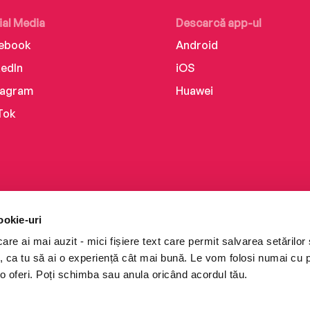
ial Media
Descarcă app-ul
ebook
Android
kedIn
iOS
tagram
Huawei
Tok
ookie-uri
re ai mai auzit - mici fișiere text care permit salvarea setărilor 
te, ca tu să ai o experiență cât mai bună. Le vom folosi numai cu
o oferi. Poți schimba sau anula oricând acordul tău.