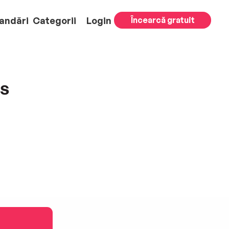
andări
Categorii
Login
Încearcă gratuit
s