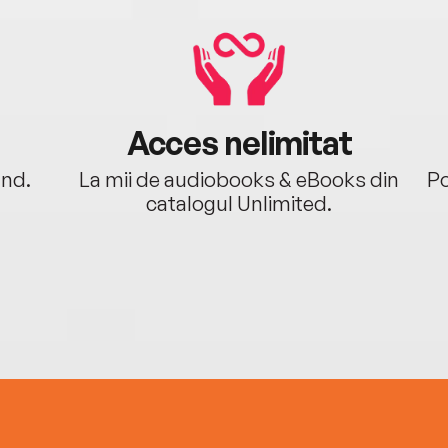
Acces nelimitat
ând.
La mii de audiobooks & eBooks din
Po
catalogul Unlimited.