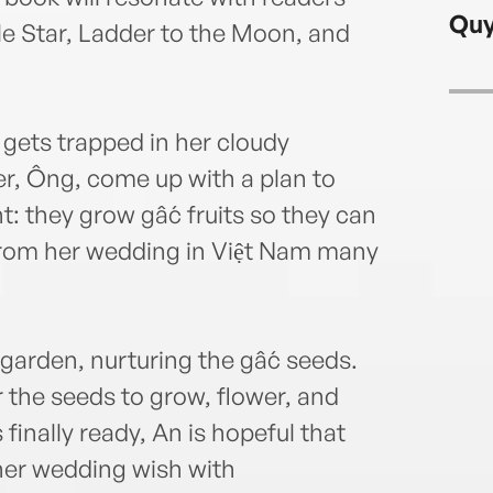
Viet 
Quy
le Star, Ladder to the Moon, and
ets trapped in her cloudy
r, Ông, come up with a plan to
: they grow gấc fruits so they can
 from her wedding in Việt Nam many
garden, nurturing the gấc seeds.
 the seeds to grow, flower, and
 finally ready, An is hopeful that
er wedding wish with