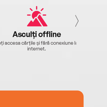
Asculți offline
Aj
ți accesa cărțile și fără conexiune la
Ascultă a
internet.