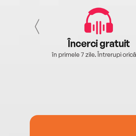
cu tine
Încerci gratuit
oriunde ești.
în primele 7 zile. Întrerupi oric