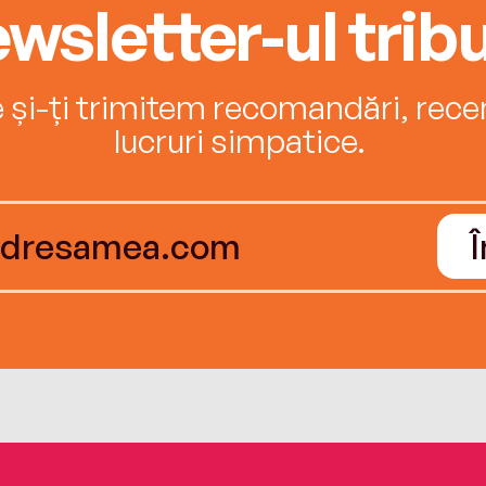
wsletter-ul tribu
e și-ți trimitem recomandări, recenz
lucruri simpatice.