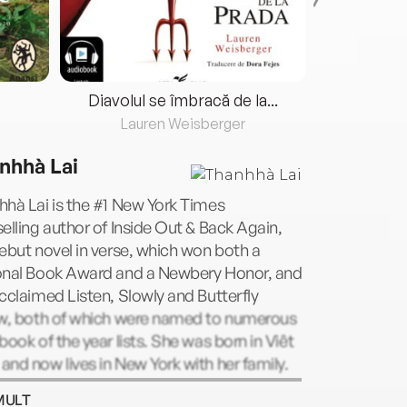
Diavolul se îmbracă de la...
Lauren Weisberger
Fre
nhhà Lai
hà Lai is the #1 New York Times
elling author of Inside Out & Back Again,
ebut novel in verse, which won both a
onal Book Award and a Newbery Honor, and
cclaimed Listen, Slowly and Butterfly
ow, both of which were named to numerous
book of the year lists. She was born in Viêt
nd now lives in New York with her family.
arn more about Thanhhà and her charity,
MULT