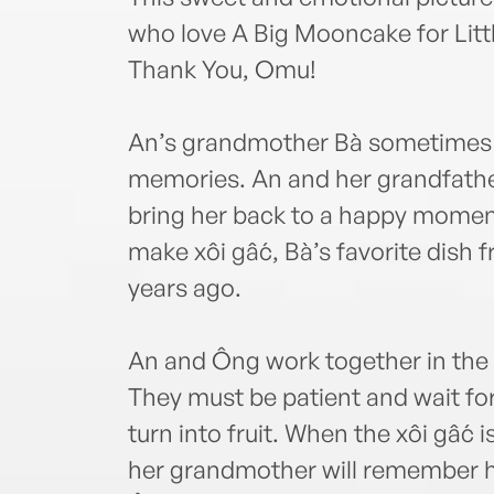
who love A Big Mooncake for Litt
Thank You, Omu!
An’s grandmother Bà sometimes g
memories. An and her grandfathe
bring her back to a happy moment
make xôi gấc, Bà’s favorite dish
years ago.
An and Ông work together in the 
They must be patient and wait for
turn into fruit. When the xôi gấc is
her grandmother will remember h