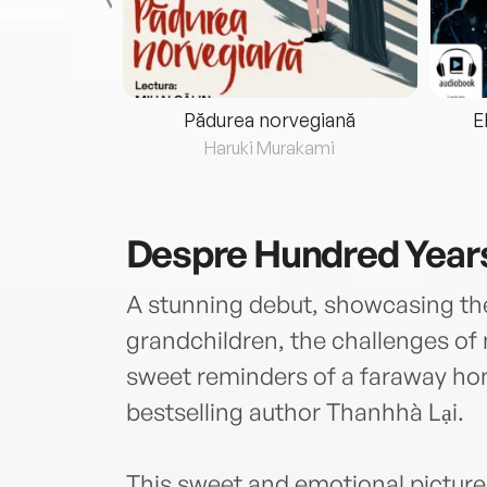
eria...
Pădurea norvegiană
E
ris
Haruki Murakami
Despre
Hundred Year
A stunning debut, showcasing th
grandchildren, the challenges of 
sweet reminders of a faraway ho
bestselling author Thanhhà Lại.
This sweet and emotional picture