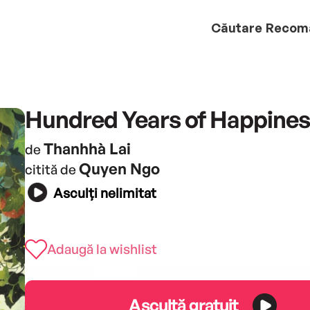
Căutare
Recom
Hundred Years of Happines
Thanhhà Lai
de
Quyen Ngo
citită de
Asculți nelimitat
Adaugă la wishlist
Ascultă gratuit