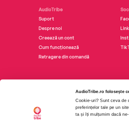
AudioTribe
Soc
Suport
Fac
Despre noi
Lin
Creează un cont
Ins
Cum funcționează
Tik
Retragere din comandă
AudioTribe.ro folosește c
Cookie-uri? Sunt ceva de ca
preferințelor tale pe un si
ta și îți mulțumim dacă ne-