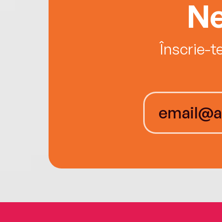
Ne
Înscrie-t