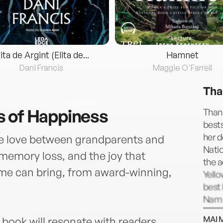
lita de Argint (Elita de...
Hamnet
Dani Francis
Maggie O'Farrell
Tha
s of Happiness
Thanh
bests
her d
e love between grandparents and
Nati
memory loss, and the joy that
the a
me can bring, from award-winning,
Yell
best 
Nam a
To le
MAI 
 book will resonate with readers