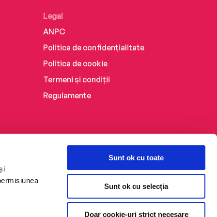
Legal
ANPC
Politica de confidențialitate
Politica de cookie
Termeni și condiții
Regulamente
Sunt ok cu toate
și
 permisiunea
Sunt ok cu selecția
Doar cookie-uri strict necesare