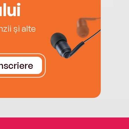
lui
ii și alte
Înscriere