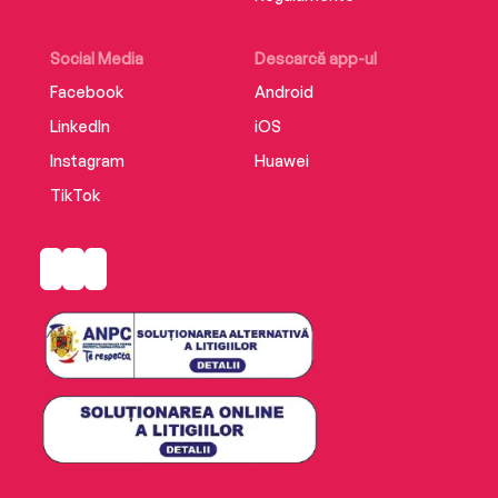
EdituraEditura Trei
ISBN 9786064026736
Social Media
Descarcă app-ul
Facebook
Android
LinkedIn
iOS
Instagram
Huawei
TikTok