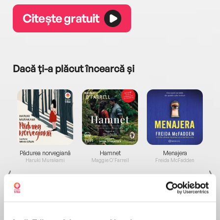
Citește gratuit
Dacă ți-a plăcut încearcă și
a...
Pădurea norvegiană
Hamnet
Menajera
I
Haruki Murakami
Maggie O'Farrell
Freida McFadden