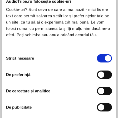
AudioTribe.ro folosește cookie-uri
Cookie-uri? Sunt ceva de care ai mai auzit - mici fișiere
Elita de Argint (Elita
Diavolul se îmbracă de
Migdală
text care permit salvarea setărilor și preferințelor tale pe
de...
la...
Dani Francis
Lauren Weisberger
Sohn Won-pyung
un site, ca tu să ai o experiență cât mai bună. Le vom
folosi numai cu permisiunea ta și îți mulțumim dacă ne-o
oferi. Poți schimba sau anula oricând acordul tău.
Despre
carte
Selecția
„Magistral!“ - Télérama
Strict necesare
consimțământului
Prix Goncourt 2024
De preferință
MAI MULT
De cercetare și analitice
În acest moment nu există recenzii
Prix Transfuge 2024
pentru această carte
De publicitate
Aube, fata care vestește venirea zorilor, este o