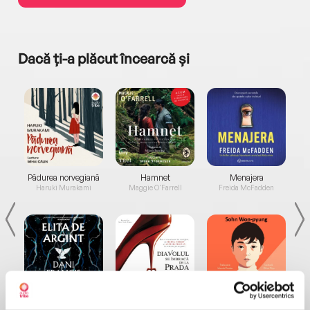
Dacă ți-a plăcut încearcă și
a...
Pădurea norvegiană
Hamnet
Menajera
I
Haruki Murakami
Maggie O'Farrell
Freida McFadden
Elita de Argint (Elita
Diavolul se îmbracă de
Migdală