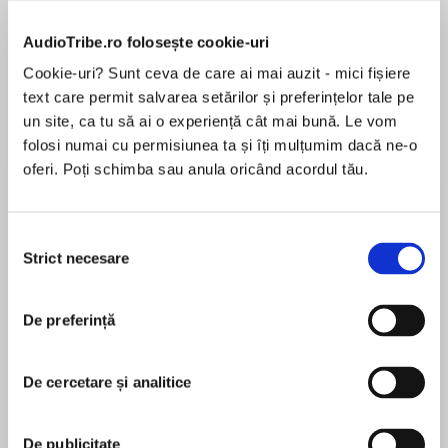
de...
la...
Dani Francis
Lauren Weisberger
Sohn Won-pyung
AudioTribe.ro folosește cookie-uri
Cookie-uri? Sunt ceva de care ai mai auzit - mici fișiere
text care permit salvarea setărilor și preferințelor tale pe
Despre
carte
un site, ca tu să ai o experiență cât mai bună. Le vom
folosi numai cu permisiunea ta și îți mulțumim dacă ne-o
Presentamos la biblioteca Martin Luther King Jr.
oferi. Poți schimba sau anula oricând acordul tău.
Con un nuevo prólogo de Amanda Gorman.
Selecția
Una hermosa edición coleccionable del
Strict necesare
consimțământului
MAI MULT
legendario discurso del Dr. Martin Luther King Jr
În acest moment nu există recenzii
en la Marcha en Washington, parte de los
De preferință
pentru această carte
archivos del Dr. King publicados exclusivamente
por HarperCollins. El 28 de agosto de 1963, el Dr.
Martin Luther King
Martin Luther King Jr. se presentó ante miles de
De cercetare și analitice
estadounidenses que se habían reunido en el
Dr. Martin Luther King Jr. (1929–1968), civil rights
Lincoln Memorial en Washington, D.C. en
leader and recipient of the Nobel Prize for Peace,
nombre de los derechos civiles. Incluyendo las
De publicitate