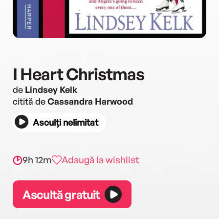
I Heart Christmas
de
Lindsey Kelk
citită de
Cassandra Harwood
Asculți nelimitat
9h 12m
Adaugă la wishlist
Ascultă gratuit