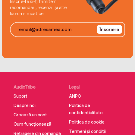
Înscrie-te și-ți trimitem
recomandări, recenzii și alte
lucruri simpatice.
Înscriere
AudioTribe
Legal
Suport
ANPC
Despre noi
Politica de
confidențialitate
Creează un cont
Politica de cookie
Cum funcționează
Termeni și condiții
Retragere din comandă