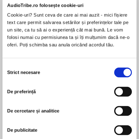
AudioTribe.ro folosește cookie-uri
Cookie-uri? Sunt ceva de care ai mai auzit - mici fișiere
text care permit salvarea setărilor și preferințelor tale pe
Despre
carte
un site, ca tu să ai o experiență cât mai bună. Le vom
folosi numai cu permisiunea ta și îți mulțumim dacă ne-o
‘Brilliantly written, this festive instalment of
oferi. Poți schimba sau anula oricând acordul tău.
Angela’s life is as funny and enjoyable as ever’
Closer
Selecția
Angela’s planning her very own fairytale of New
Strict necesare
consimțământului
MAI MULT
York… Enormous Christmas tree Eggnog
În acest moment nu există recenzii
Eccentric British traditions Gorgeous man
pentru această carte
De preferință
But Santa’s throwing her a few curveballs – new
job (as if it’s not mental enough already), new
De cercetare și analitice
baby-craze from her best friend Jenny, and Alex
Lindsey Kelk
determined they should grow up and settle
down. Once friends start turning up uninvited
Lindsey is a Sunday Times bestselling author, a
De publicitate
on her doorstep (and leading her astray), can
podcaster and vociferous defender of The