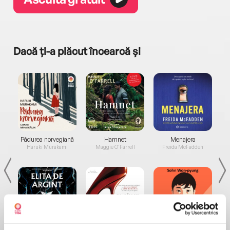
Dacă ți-a plăcut încearcă și
a...
Pădurea norvegiană
Hamnet
Menajera
I
Haruki Murakami
Maggie O'Farrell
Freida McFadden