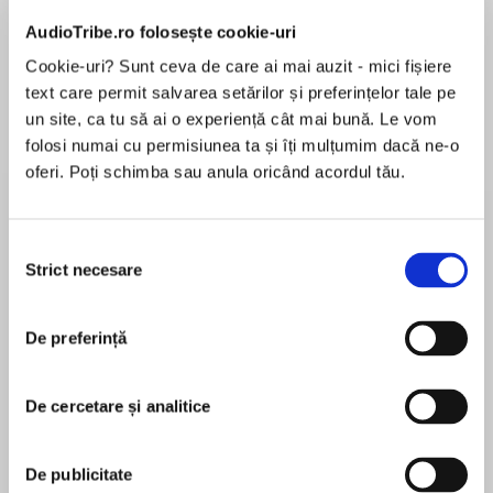
Elita de Argint (Elita
Diavolul se îmbracă de
Migdală
de...
la...
Dani Francis
Lauren Weisberger
Sohn Won-pyung
AudioTribe.ro folosește cookie-uri
Cookie-uri? Sunt ceva de care ai mai auzit - mici fișiere
text care permit salvarea setărilor și preferințelor tale pe
un site, ca tu să ai o experiență cât mai bună. Le vom
Despre
carte
folosi numai cu permisiunea ta și îți mulțumim dacă ne-o
oferi. Poți schimba sau anula oricând acordul tău.
'I absolutely LOVED this book! It’s that perfect
blend of funny and emotional … A genuinely
entertaining and heartwarming read!' READER
Selecția
REVIEW ⭐⭐⭐⭐⭐
Strict necesare
consimțământului
MAI MULT
‘A darkly funny riot’ The Times, Book of the
De preferință
În acest moment nu există recenzii
Month
pentru această carte
A GOODREADS CHOICE AWARD FOR FICTION
De cercetare și analitice
2024
Natalie Sue
De publicitate