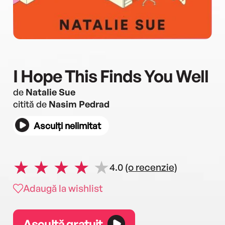
I Hope This Finds You Well
de
Natalie Sue
citită de
Nasim Pedrad
Asculți nelimitat
4.0
(o recenzie)
Adaugă la wishlist
Ascultă gratuit