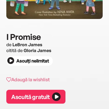
I Promise
de
LeBron James
citită de
Gloria James
Asculți nelimitat
Adaugă la wishlist
Ascultă gratuit