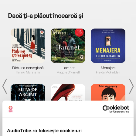
Dacă ți-a plăcut încearcă și
a...
Pădurea norvegiană
Hamnet
Menajera
I
Haruki Murakami
Maggie O'Farrell
Freida McFadden
Elita de Argint (Elita
Diavolul se îmbracă de
Migdală
de...
la...
Dani Francis
Lauren Weisberger
Sohn Won-pyung
AudioTribe.ro folosește cookie-uri