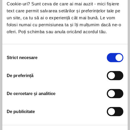
Cookie-uri? Sunt ceva de care ai mai auzit - mici fișiere
text care permit salvarea setărilor și preferințelor tale pe
un site, ca tu să ai o experiență cât mai bună. Le vom
Despre
carte
folosi numai cu permisiunea ta și îți mulțumim dacă ne-o
oferi. Poți schimba sau anula oricând acordul tău.
An Instant #1 New York Times Bestseller!An
Instant Indie Bestseller!
Selecția
*An Amazon Best Book of the Year* A B&N Best
Strict necesare
consimțământului
Book of the Year*
MAI MULT
De preferință
În acest moment nu există recenzii
pentru această carte
A great gift for tiny go-getters and big
dreamers!
De cercetare și analitice
LeBron James
LeBron James is widely considered to be the best
De publicitate
NBA champion and superstar LeBron James
basketball player in the world and one of the
pens a slam-dunk book inspired by his
greatest players of all time. James has won four
foundation’s I PROMISE program that motivates