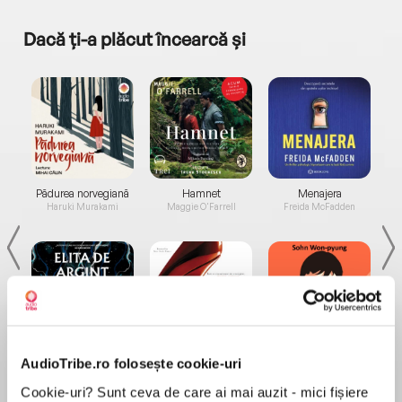
Dacă ți-a plăcut încearcă și
a...
Pădurea norvegiană
Hamnet
Menajera
I
Haruki Murakami
Maggie O'Farrell
Freida McFadden
Elita de Argint (Elita
Diavolul se îmbracă de
Migdală
AudioTribe.ro folosește cookie-uri
de...
la...
Dani Francis
Lauren Weisberger
Sohn Won-pyung
Cookie-uri? Sunt ceva de care ai mai auzit - mici fișiere