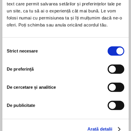
text care permit salvarea setărilor și preferințelor tale pe
un site, ca tu să ai o experiență cât mai bună. Le vom
folosi numai cu permisiunea ta și îți mulțumim dacă ne-o
Despre
carte
oferi. Poți schimba sau anula oricând acordul tău.
Visul celor trei băieți s-a împlinit pentru că s-au
încăpățânat să nu renunțe și au acceptat că
Selecția
transformarea dorinței în realitate presupune
Strict necesare
consimțământului
efort și disciplină.
Ei au avut curajul de a crede că zburând vor fi la
MAI MULT
fel de fericiți ca păsările cerului.
De preferință
În acest moment nu există recenzii
pentru această carte
ISBN 978-606-44-2296-5
De cercetare și analitice
Editura Curtea Veche
De publicitate
Alina Bâltâc
Alina Bâltâc este redactor de carte, traducătoare
și coordonatoarea colecției „Români de succes”,
Arată detalii