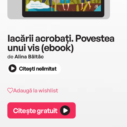
Iacării acrobați. Povestea
unui vis (ebook)
de
Alina Bâltâc
Citești nelimitat
Adaugă la wishlist
Citește gratuit